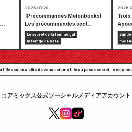
2026.07.29
2026.0
[Précommandes Melonbooks]
Trois
Les précommandes sont
Apoca
 le
ouvertes pour l'édition limitée
un se
Le secret de la femme gal
Bande 
comprenant un tapis de jeu
chapi
mélange de base
mélan
spécial orné d'une magnifique
septe
illustration de Fuyuki Tojo
Comic
dessinée par Kudou ! Le tome 6
le 24 
la fille assise à côté de vous est une fille au passé secret, le volume
de « The Secret of the Gal
tira le 20 février !
Bride » sortira le 20 octobre !
コアミックス公式ソーシャルメディアアカウント