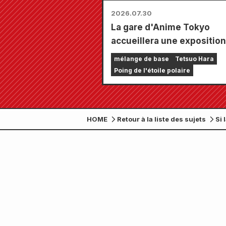
2026.07.30
La gare d'Anime Tokyo
accueillera une exposition
spéciale consacrée à « Ken
mélange de base
Tetsuo Hara
Survivant » !!
Poing de l'étoile polaire
HOME
Retour à la liste des sujets
Si 
sor