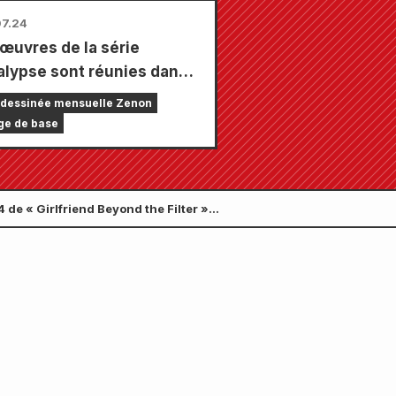
7.24
 œuvres de la série
lypse sont réunies dans
ul numéro, composé de 5
dessinée mensuelle Zenon
tres ! Le numéro de
ge de base
mbre 2026 de « Monthly
 Zenon » sera disponible
juillet !
 4 de « Girlfriend Beyond the Filter »