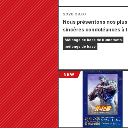
2026.08.07
Nous présentons nos plus
sincères condoléances à 
les personnes touchées pa
Mélange de base de Kumamoto
tremblement de terre de
mélange de base
Kumamoto de 2026.