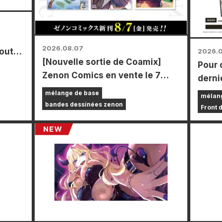
2026.08.07
toutes
2026.
[Nouvelle sortie de Coamix]
Pour 
r le
Zenon Comics en vente le 7
derni
août (vendredi) !
Power
mélange de base
mélan
durée
bandes dessinées zenon
Front 
les m
le pay
vous 
carte
types 