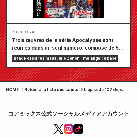
2026.07.24
Trois œuvres de la série Apocalypse sont
réunies dans un seul numéro, composé de 5
chapitres ! Le numéro de septembre 2026 de
Bande dessinée mensuelle Zenon
mélange de base
« Monthly Comic Zenon » sera disponible le
24 juillet !
HOME
Retour à la liste des sujets
L'épisode 107 de «
Gachi Koi Sticky Beast
» sera publié en
avance. L'auteur Seira
コアミックス公式ソーシャルメディアアカウント
annonce sur SNS que
le prochain épisode
sera le dernier.