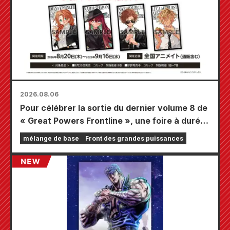
2026.08.06
Pour célébrer la sortie du dernier volume 8 de
« Great Powers Frontline », une foire à durée
limitée se tiendra dans les magasins Animate
mélange de base
Front des grandes puissances
à travers le pays à partir du 20 août, où vous
pourrez obtenir une mini-carte spécialement
dessinée (4 types au total) !