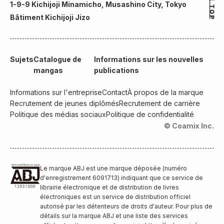
1-9-9 Kichijoji Minamicho, Musashino City, Tokyo
Bâtiment Kichijoji Jizo
Sujets
Catalogue de
Informations sur les nouvelles
mangas
publications
Informations sur l'entreprise
Contact
À propos de la marque
Recrutement de jeunes diplômés
Recrutement de carrière
Politique des médias sociaux
Politique de confidentialité
© Coamix Inc.
Le marque ABJ est une marque déposée (numéro
d'enregistrement 6091713) indiquant que ce service de
librairie électronique et de distribution de livres
électroniques est un service de distribution officiel
autorisé par les détenteurs de droits d'auteur. Pour plus de
détails sur la marque ABJ et une liste des services