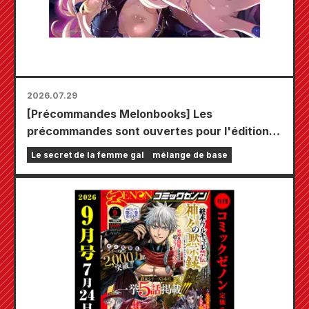
2026.07.29
[Précommandes Melonbooks] Les
précommandes sont ouvertes pour l'édition
limitée comprenant un tapis de jeu spécial
Le secret de la femme gal
mélange de base
orné d'une magnifique illustration de Fuyuki
Tojo dessinée par Kudou ! Le tome 6 de « The
Secret of the Gal Bride » sortira le 20
octobre !