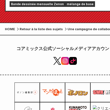
septembre 2026 de « Monthly Comic Zenon » sera
Bande dessinée mensuelle Zenon
mélange de base
disponible le 24 juillet !
HOME
Retour à la liste des sujets
Une campagne de collabo
entre ROUND1 et l'anime Fi
North Star a été annoncée
コアミックス公式ソーシャルメディアアカウン