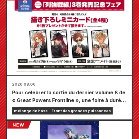
2026.08.06
Pour célébrer la sortie du dernier volume 8 de
« Great Powers Frontline », une foire à durée
limitée se tiendra dans les magasins Animate
mélange de base
Front des grandes puissances
à travers le pays à partir du 20 août, où vous
pourrez obtenir une mini-carte spécialement
dessinée (4 types au total) !