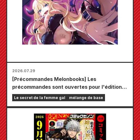
2026.07.29
[Précommandes Melonbooks] Les
précommandes sont ouvertes pour l'édition
limitée comprenant un tapis de jeu spécial
Le secret de la femme gal
mélange de base
orné d'une magnifique illustration de Fuyuki
Tojo dessinée par Kudou ! Le tome 6 de « The
Secret of the Gal Bride » sortira le 20
octobre !