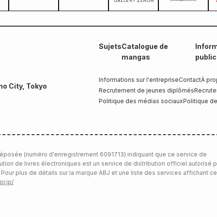
Sujets
Catalogue de
Inform
mangas
publi
Informations sur l'entreprise
Contact
À pro
no City, Tokyo
Recrutement de jeunes diplômés
Recrute
Politique des médias sociaux
Politique de
éposée (numéro d'enregistrement 6091713) indiquant que ce service de
bution de livres électroniques est un service de distribution officiel autorisé p
 Pour plus de détails sur la marque ABJ et une liste des services affichant ce
or.jp/