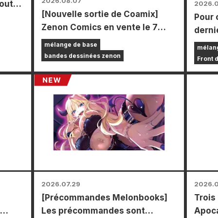
2026.08.07
toutes
2026.
[Nouvelle sortie de Coamix]
Pour 
r le
Zenon Comics en vente le 7
derni
août (vendredi) !
Power
mélange de base
mélan
durée
bandes dessinées zenon
Front 
les m
le pay
vous 
carte
types 
2026.07.29
2026.0
[Précommandes Melonbooks]
Trois
Les précommandes sont
Apoca