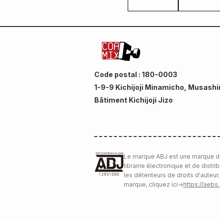
Code postal : 180-0003
1-9-9 Kichijoji Minamicho, Musashi
Bâtiment Kichijoji Jizo
Le marque ABJ est une marque d
librairie électronique et de distri
les détenteurs de droits d'auteur.
marque, cliquez ici
→
https://aebs.