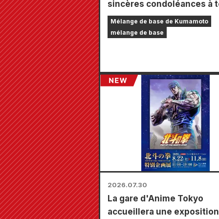
sincères condoléances à 
les personnes touchées pa
Mélange de base de Kumamoto
tremblement de terre de
mélange de base
Kumamoto de 2026.
2026.07.30
La gare d'Anime Tokyo
accueillera une exposition