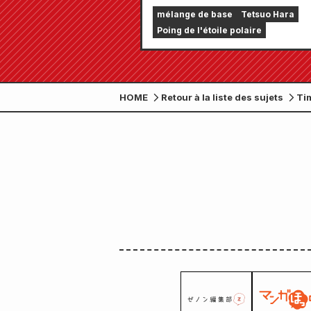
spéciale consacrée à « Ken
mélange de base
Tetsuo Hara
Survivant » !!
Poing de l'étoile polaire
HOME
Retour à la liste des sujets
Tim