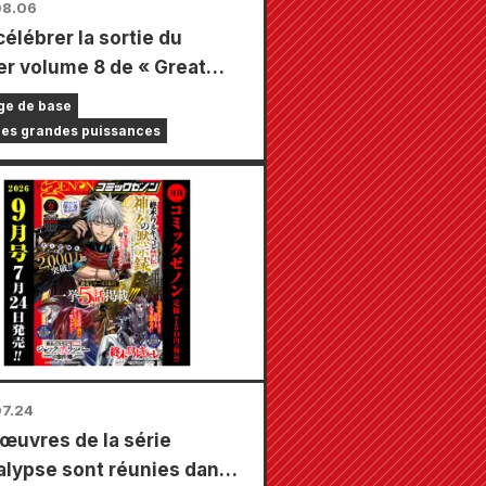
08.06
célébrer la sortie du
er volume 8 de « Great
s Frontline », une foire à
ge de base
 limitée se tiendra dans
des grandes puissances
agasins Animate à travers
s à partir du 20 août, où
pourrez obtenir une mini-
 spécialement dessinée (4
au total) !
7.24
 œuvres de la série
lypse sont réunies dans