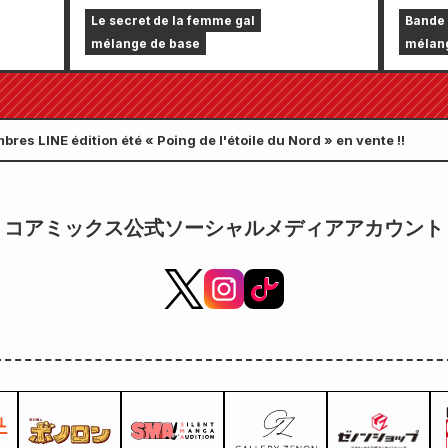
 le
ouvertes pour l'édition limitée
un se
Le secret de la femme gal
Bande 
comprenant un tapis de jeu
chapi
mélange de base
mélan
spécial orné d'une magnifique
septe
illustration de Fuyuki Tojo
Comic
dessinée par Kudou ! Le tome 6
le 24 
bres LINE édition été « Poing de l'étoile du Nord » en vente !!
de « The Secret of the Gal
Bride » sortira le 20 octobre !
コアミックス公式ソーシャルメディアアカウント