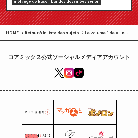
mélange de base
bandes dessinées zenon
divertir pleinement, notamment « Choisissez
votre premier chapitre gratuit » et « Mises à
jour quotidiennes » !
HOME
Retour à la liste des sujets
Le volume 1 de « Le
magicien le plus fort
sans bon sens »,
l'histoire d'un
コアミックス公式ソーシャルメディアアカウント
magicien de classe
tricheur qui ne peut
pas être compris par
son entourage, sortira
le 7 mars !