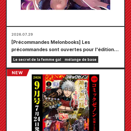
2026.07.29
[Précommandes Melonbooks] Les
précommandes sont ouvertes pour l'édition
limitée comprenant un tapis de jeu spécial
Le secret de la femme gal
mélange de base
orné d'une magnifique illustration de Fuyuki
Tojo dessinée par Kudou ! Le tome 6 de « The
Secret of the Gal Bride » sortira le 20
octobre !