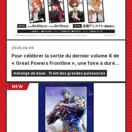
2026.08.06
Pour célébrer la sortie du dernier volume 8 de
« Great Powers Frontline », une foire à durée
limitée se tiendra dans les magasins Animate
mélange de base
Front des grandes puissances
à travers le pays à partir du 20 août, où vous
pourrez obtenir une mini-carte spécialement
dessinée (4 types au total) !