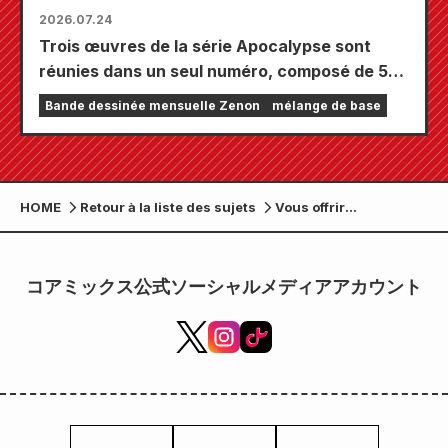
2026.07.24
Trois œuvres de la série Apocalypse sont
réunies dans un seul numéro, composé de 5
chapitres ! Le numéro de septembre 2026 de
Bande dessinée mensuelle Zenon
mélange de base
« Monthly Comic Zenon » sera disponible le
24 juillet !
HOME
Retour à la liste des sujets
Vous offrir
l'expérience ultime du
thé : les produits du
célèbre manga de thé
コアミックス公式ソーシャルメディアアカウント
"Cat and Gentleman's
Tea Room" sont
désormais disponibles
à la commande dans le
"Manga Hot Premium
Store".