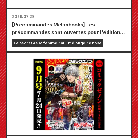
2026.07.29
[Précommandes Melonbooks] Les
précommandes sont ouvertes pour l'édition
limitée comprenant un tapis de jeu spécial
Le secret de la femme gal
mélange de base
orné d'une magnifique illustration de Fuyuki
Tojo dessinée par Kudou ! Le tome 6 de « The
Secret of the Gal Bride » sortira le 20
octobre !