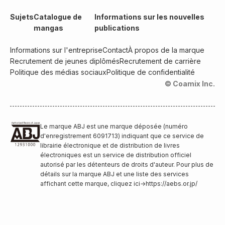
Sujets
Catalogue de
Informations sur les nouvelles
mangas
publications
Informations sur l'entreprise
Contact
À propos de la marque
Recrutement de jeunes diplômés
Recrutement de carrière
Politique des médias sociaux
Politique de confidentialité
© Coamix Inc.
Le marque ABJ est une marque déposée (numéro
d'enregistrement 6091713) indiquant que ce service de
librairie électronique et de distribution de livres
électroniques est un service de distribution officiel
autorisé par les détenteurs de droits d'auteur. Pour plus de
détails sur la marque ABJ et une liste des services
affichant cette marque, cliquez ici
→
https://aebs.or.jp/