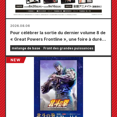
2026.08.06
Pour célébrer la sortie du dernier volume 8 de
« Great Powers Frontline », une foire à durée
limitée se tiendra dans les magasins Animate
mélange de base
Front des grandes puissances
à travers le pays à partir du 20 août, où vous
pourrez obtenir une mini-carte spécialement
dessinée (4 types au total) !