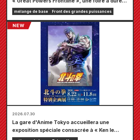
« Great Powers Frontline », une foire à durée
limitée se tiendra dans les magasins Animate
mélange de base
Front des grandes puissances
à travers le pays à partir du 20 août, où vous
pourrez obtenir une mini-carte spécialement
dessinée (4 types au total) !
2026.07.30
La gare d'Anime Tokyo accueillera une
exposition spéciale consacrée à « Ken le
Survivant » !!