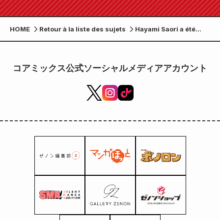
HOME
Retour à la liste des sujets
Hayami Saori a été
choisie pour
interpréter le
générique de fin de
コアミックス公式ソーシャルメディアアカウント
« Record of Ragnarok
III » ! Les
commentaires sont
également arrivés !