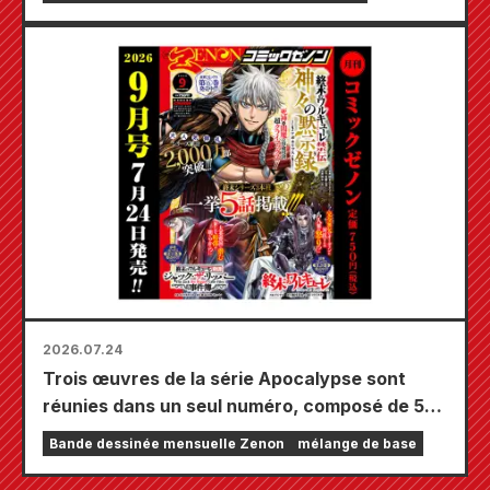
orné d'une magnifique illustration de Fuyuki
Tojo dessinée par Kudou ! Le tome 6 de « The
Secret of the Gal Bride » sortira le 20
octobre !
2026.07.24
Trois œuvres de la série Apocalypse sont
réunies dans un seul numéro, composé de 5
chapitres ! Le numéro de septembre 2026 de
Bande dessinée mensuelle Zenon
mélange de base
« Monthly Comic Zenon » sera disponible le
24 juillet !