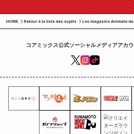
HOME
Retour à la liste des sujets
Les magasins Animate de 
organisent une foire po
la sortie du troisième vol
papier de la bande dessin
コアミックス公式ソーシャルメディアアカウ
ancien esclave de combat
l'homme-dragon qui m'a 
compagnon ». Un tableau 
types au total) sera offert