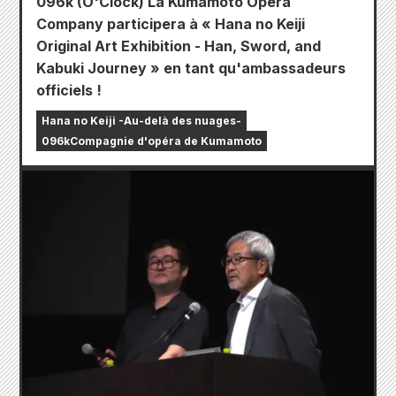
096k (O'Clock) La Kumamoto Opera
Company participera à « Hana no Keiji
Original Art Exhibition - Han, Sword, and
Kabuki Journey » en tant qu'ambassadeurs
officiels !
Hana no Keiji -Au-delà des nuages-
096kCompagnie d'opéra de Kumamoto