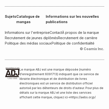
Sujets
Catalogue de
Informations sur les nouvelles
mangas
publications
Informations sur l'entreprise
Contact
À propos de la marque
Recrutement de jeunes diplômés
Recrutement de carrière
Politique des médias sociaux
Politique de confidentialité
© Coamix Inc.
Le marque ABJ est une marque déposée (numéro
d'enregistrement 6091713) indiquant que ce service de
librairie électronique et de distribution de livres
électroniques est un service de distribution officiel
autorisé par les détenteurs de droits d'auteur. Pour plus de
détails sur la marque ABJ et une liste des services
affichant cette marque, cliquez ici
→
https://aebs.or.jp/