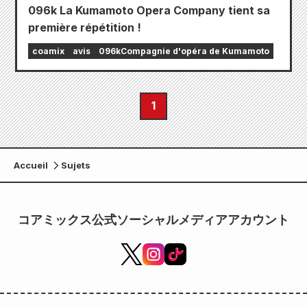
096k La Kumamoto Opera Company tient sa
première répétition !
coamix
avis
096kCompagnie d'opéra de Kumamoto
1
Accueil
Sujets
コアミックス公式ソーシャルメディアアカウント