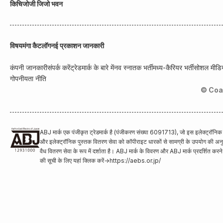
किचिजोजी जिजो भवन
विषय
मंगा कैटलॉग
नई प्रकाशन जानकारी
कंपनी जानकारी
संपर्क करें
ट्रेडमार्क के बारे में
नव स्नातक भर्ती
मध्य-कैरियर भर्ती
सोशल मीडिय
गोपनीयता नीति
© Coa
ABJ मार्क एक पंजीकृत ट्रेडमार्क है (पंजीकरण संख्या 6091713), जो इस इलेक्ट्रॉनि
और इलेक्ट्रॉनिक पुस्तक वितरण सेवा को कॉपीराइट धारकों से सामग्री के उपयोग की अनुम
वैध वितरण सेवा के रूप में दर्शाता है। ABJ मार्क के विवरण और ABJ मार्क प्रदर्शित करन
की सूची के लिए यहां क्लिक करें
→
https://aebs.or.jp/