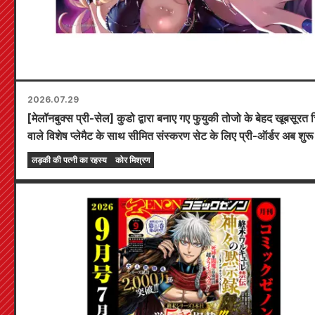
2026.07.29
[मेलॉनबुक्स प्री-सेल] कुडो द्वारा बनाए गए फुयुकी तोजो के बेहद खूबसूरत 
वाले विशेष प्लेमैट के साथ सीमित संस्करण सेट के लिए प्री-ऑर्डर अब शुरू
हैं! "द सीक्रेट ऑफ द गैल ब्राइड" का नवीनतम खंड 6 20 अक्टूबर को 
लड़की की पत्नी का रहस्य
कोर मिश्रण
होने वाला है!