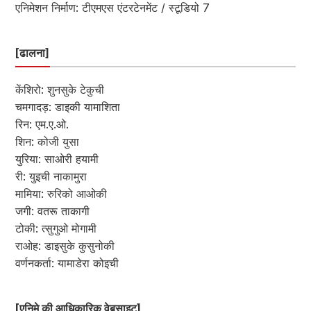
एनिमेशन निर्माण: टीएमएस एंटरटेनमेंट / स्टूडियो 7
[ढालना]
केंशिरो: शुनसुके टेकुची
चमगादड़: डाइकी यामाशिता
रिन: एम.ए.ओ.
शिन: कोजी युसा
युरिया: साओरी हयामी
री: युइची नाकामुरा
मामिया: रुरिको आओकी
जगी: वतरू ताकागी
टोकी: त्सुगुओ मोगामी
राओह: डाइसुके कुसुनोकी
वर्णनकर्ता: यामाडेरा कोइची
[एनिमे की आधिकारिक वेबसाइट]