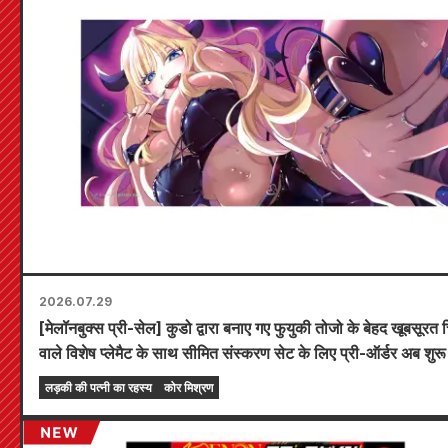
2026.07.29
[मेलॉनबुक्स प्री-सेल] कुडो द्वारा बनाए गए फुयुकी तोजो के बेहद खूबसूरत 
वाले विशेष प्लेमैट के साथ सीमित संस्करण सेट के लिए प्री-ऑर्डर अब शुरू
हैं! "द सीक्रेट ऑफ द गैल ब्राइड" का नवीनतम खंड 6 20 अक्टूबर को 
लड़की की पत्नी का रहस्य
कोर मिश्रण
होने वाला है!