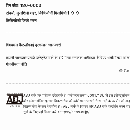
पिन कोड: 180-0003
टोक्यो, मुसाशिनो शहर, किचिजोजी मिनामिचो 1-9-9
किचिजोजी जिजो भवन
विषय
मंगा कैटलॉग
नई प्रकाशन जानकारी
कंपनी जानकारी
संपर्क करें
ट्रेडमार्क के बारे में
नव स्नातक भर्ती
मध्य-कैरियर भर्ती
सोशल मीडिय
गोपनीयता नीति
© Co
ABJ मार्क एक पंजीकृत ट्रेडमार्क है (पंजीकरण संख्या 6091713), जो इस इलेक्ट्रॉनि
और इलेक्ट्रॉनिक पुस्तक वितरण सेवा को कॉपीराइट धारकों से सामग्री के उपयोग की अनुमत
वितरण सेवा के रूप में दर्शाता है। ABJ मार्क के विवरण और ABJ मार्क प्रदर्शित करने वा
सूची के लिए यहां क्लिक करें
→
https://aebs.or.jp/