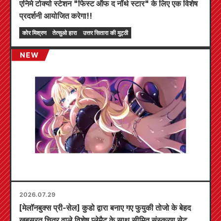
एनिमे टोक्यो स्टेशन "फिस्ट ऑफ द नॉर्थ स्टार" के लिए एक विशेष
प्रदर्शनी आयोजित करेगा!!
कोर मिश्रण
तेत्सुओ हारा
उत्तर सितारा की मुट्ठी
2026.07.29
[मेलॉनबुक्स प्री-सेल] कुडो द्वारा बनाए गए फुयुकी तोजो के बेहद
खूबसूरत चित्र वाले विशेष प्लेमैट के साथ सीमित संस्करण सेट के