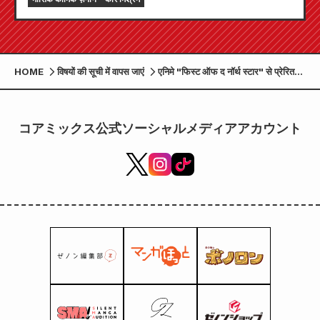
HOME
विषयों की सूची में वापस जाएं
एनिमे "फिस्ट ऑफ द नॉर्थ स्टार" से प्रेरित
होकर, सेइको ने केंशिरो और राओह से प्रेरित
सहयोग वाली घड़ियाँ जारी की हैं!
コアミックス公式ソーシャルメディアアカウント