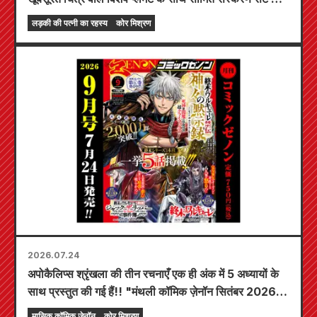
लिए प्री-ऑर्डर अब शुरू हो गए हैं! "द सीक्रेट ऑफ द गैल ब्राइड"
लड़की की पत्नी का रहस्य
कोर मिश्रण
का नवीनतम खंड 6 20 अक्टूबर को रिलीज़ होने वाला है!
2026.07.24
अपोकैलिप्स श्रृंखला की तीन रचनाएँ एक ही अंक में 5 अध्यायों के
साथ प्रस्तुत की गई हैं!! "मंथली कॉमिक ज़ेनॉन सितंबर 2026
अंक" 24 जुलाई से बिक्री के लिए उपलब्ध होगा!!
मासिक कॉमिक ज़ेनॉन
कोर मिश्रण