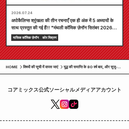
2026.07.24
अपोकैलिप्स श्रृंखला की तीन रचनाएँ एक ही अंक में 5 अध्यायों के
साथ प्रस्तुत की गई हैं!! "मंथली कॉमिक ज़ेनॉन सितंबर 2026
अंक" 24 जुलाई से बिक्री के लिए उपलब्ध होगा!!
मासिक कॉमिक ज़ेनॉन
कोर मिश्रण
HOME
विषयों की सूची में वापस जाएं
युद्ध की समाप्ति के 80 वर्ष बाद, और सुजु-सान
के 100वें जन्मदिन के वर्ष में, "इन दिस कॉर्नर
ऑफ द वर्ल्ड" को शुक्रवार, 1 अगस्त,
2025 से सीमित समय के लिए फिर से देश
コアミックス公式ソーシャルメディアアカウント
भर में प्रदर्शित किया जाएगा! नवनिर्मित मुख्य
दृश्य जारी!