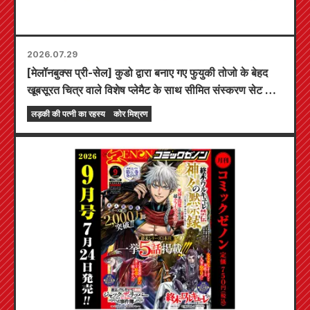
2026.07.29
[मेलॉनबुक्स प्री-सेल] कुडो द्वारा बनाए गए फुयुकी तोजो के बेहद
खूबसूरत चित्र वाले विशेष प्लेमैट के साथ सीमित संस्करण सेट के
लिए प्री-ऑर्डर अब शुरू हो गए हैं! "द सीक्रेट ऑफ द गैल ब्राइड"
लड़की की पत्नी का रहस्य
कोर मिश्रण
का नवीनतम खंड 6 20 अक्टूबर को रिलीज़ होने वाला है!