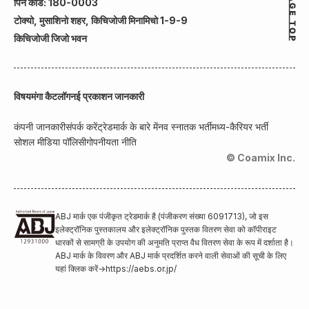
पिन कोड: 180-0003
टोक्यो, मुसाशिनो शहर, किचिजोजी मिनामिचो 1-9-9
किचिजोजी जिजो भवन
विषय
मंगा कैटलॉग
नई प्रकाशन जानकारी
कंपनी जानकारी
संपर्क करें
ट्रेडमार्क के बारे में
नव स्नातक भर्ती
मध्य-कैरियर भर्ती
सोशल मीडिया पॉलिसी
गोपनीयता नीति
© Coamix Inc.
ABJ मार्क एक पंजीकृत ट्रेडमार्क है (पंजीकरण संख्या 6091713), जो इस
इलेक्ट्रॉनिक पुस्तकालय और इलेक्ट्रॉनिक पुस्तक वितरण सेवा को कॉपीराइट
धारकों से सामग्री के उपयोग की अनुमति प्राप्त वैध वितरण सेवा के रूप में दर्शाता है।
ABJ मार्क के विवरण और ABJ मार्क प्रदर्शित करने वाली सेवाओं की सूची के लिए
यहां क्लिक करें
→
https://aebs.or.jp/