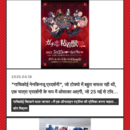
2025.04.18
"गाचिकोई नेनकिनजू प्रदर्शनी", जो टोक्यो में बहुत सफल रही थी,
एक यात्रा प्रदर्शनी के रूप में ओसाका आएगी, जो 25 मई से टॉवर
रिकॉर्ड्स अबेनो हूप स्टोर में आयोजित होगी।
गाचिकोई चिपकने वाला जानवर ~मैं एक ऑनलाइन स्ट्रीमर की प्रेमिका बनना चाहता
हूं~
कोर मिश्रण