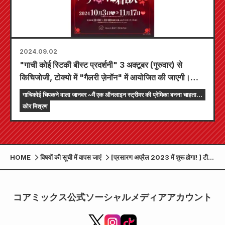
2024.09.02
"गाची कोई स्टिकी बीस्ट प्रदर्शनी" 3 अक्टूबर (गुरुवार) से
किचिजोजी, टोक्यो में "गैलरी ज़ेनॉन" में आयोजित की जाएगी।
प्रदर्शनी के लिए बनाए गए कुल 8 "जानवरों" को एक गोल मेज के
गाचिकोई चिपकने वाला जानवर ~मैं एक ऑनलाइन स्ट्रीमर की प्रेमिका बनना चाहता
चारों ओर इकट्ठा किया जाएगा .
हूं~
कोर मिश्रण
HOME
विषयों की सूची में वापस जाएं
[प्रसारण अप्रैल 2023 में शुरू होगा! ] टीवी
नाटक "गाची कोई स्टिकी बीस्ट" प्रसारण
स्टेशन और प्रमुख कलाकारों का फैसला!
コアミックス公式ソーシャルメディアアカウント