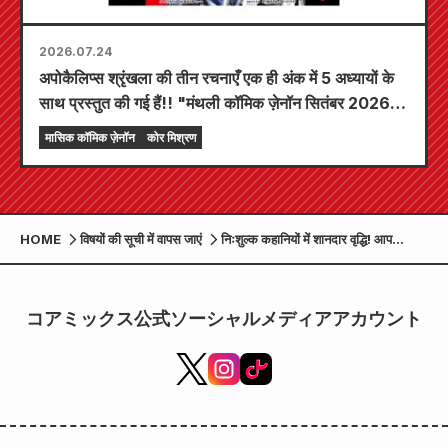
2026.07.24
अपोकैलिप्स श्रृंखला की तीन रचनाएँ एक ही अंक में 5 अध्यायों के
साथ प्रस्तुत की गई हैं!! "मंथली कॉमिक ज़ेनॉन सितंबर 2026
अंक" 24 जुलाई से बिक्री के लिए उपलब्ध होगा!!
मासिक कॉमिक ज़ेनॉन
कोर मिश्रण
HOME
विषयों की सूची में वापस जाएं
निःशुल्क कहानियों में शानदार वृद्धि! आप
आधिकारिक कोर मिक्स ऐप "मंगा हॉट" पर
अच्छी कीमत पर "वॉक्योर ऑफ द एंड" और
"चिरुरन शिंसेंगुमी रेक्विम" पढ़ सकते हैं!
コアミックス公式ソーシャルメディアアカウント