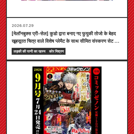
2026.07.29
[मेलॉनबुक्स प्री-सेल] कुडो द्वारा बनाए गए फुयुकी तोजो के बेहद
खूबसूरत चित्र वाले विशेष प्लेमैट के साथ सीमित संस्करण सेट के
लिए प्री-ऑर्डर अब शुरू हो गए हैं! "द सीक्रेट ऑफ द गैल ब्राइड"
लड़की की पत्नी का रहस्य
कोर मिश्रण
का नवीनतम खंड 6 20 अक्टूबर को रिलीज़ होने वाला है!