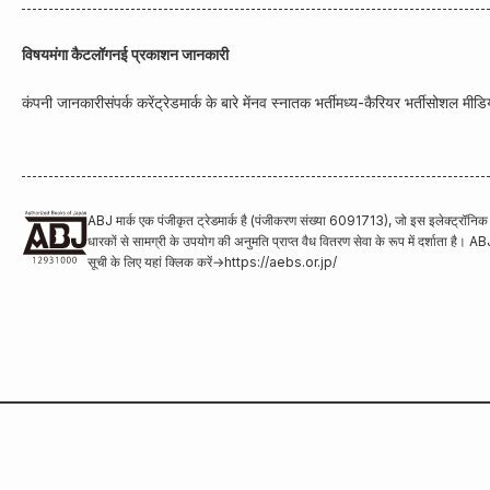
विषय
मंगा कैटलॉग
नई प्रकाशन जानकारी
कंपनी जानकारी
संपर्क करें
ट्रेडमार्क के बारे में
नव स्नातक भर्ती
मध्य-कैरियर भर्ती
सोशल मीडिय
ABJ मार्क एक पंजीकृत ट्रेडमार्क है (पंजीकरण संख्या 6091713), जो इस इलेक्ट्रॉनि
धारकों से सामग्री के उपयोग की अनुमति प्राप्त वैध वितरण सेवा के रूप में दर्शाता है। 
सूची के लिए यहां क्लिक करें
→
https://aebs.or.jp/