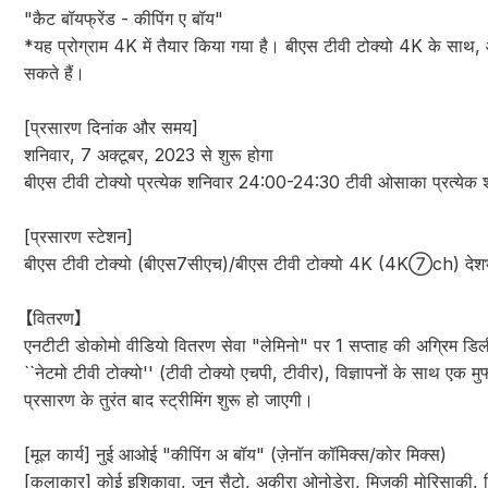
"कैट बॉयफ्रेंड - कीपिंग ए बॉय"
*यह प्रोग्राम 4K में तैयार किया गया है। बीएस टीवी टोक्यो 4K के साथ,
सकते हैं।
[प्रसारण दिनांक और समय]
शनिवार, 7 अक्टूबर, 2023 से शुरू होगा
बीएस टीवी टोक्यो प्रत्येक शनिवार 24:00-24:30 टीवी ओसाका प्रत्ये
[प्रसारण स्टेशन]
बीएस टीवी टोक्यो (बीएस7सीएच)/बीएस टीवी टोक्यो 4K (4K⑦ch) देशभर 
【वितरण】
एनटीटी डोकोमो वीडियो वितरण सेवा "लेमिनो" पर 1 सप्ताह की अग्रिम डिल
``नेटमो टीवी टोक्यो'' (टीवी टोक्यो एचपी, टीवीर), विज्ञापनों के साथ एक 
प्रसारण के तुरंत बाद स्ट्रीमिंग शुरू हो जाएगी।
[मूल कार्य] नुई आओई "कीपिंग अ बॉय" (ज़ेनॉन कॉमिक्स/कोर मिक्स)
[कलाकार] कोई इशिकावा, जून सैटो, अकीरा ओनोडेरा, मिज़ुकी मोरिसाकी, ह