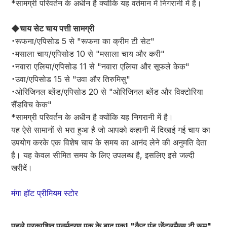
*सामग्री परिवर्तन के अधीन है क्योंकि यह वर्तमान में निगरानी में है।
◆चाय सेट चाय पत्ती सामग्री
・रूफना/एपिसोड 5 से "रूफना का क्रीम टी सेट"
・मसाला चाय/एपिसोड 10 से "मसाला चाय और करी"
・नवारा एलिया/एपिसोड 11 से "नवारा एलिया और सूफले केक"
・उवा/एपिसोड 15 से "उवा और तिरुमिसु"
・ओरिजिनल ब्लेंड/एपिसोड 20 से "ओरिजिनल ब्लेंड और विक्टोरिया
सैंडविच केक"
*सामग्री परिवर्तन के अधीन है क्योंकि यह निगरानी में है।
यह ऐसे सामानों से भरा हुआ है जो आपको कहानी में दिखाई गई चाय का
उपयोग करके एक विशेष चाय के समय का आनंद लेने की अनुमति देता
है। यह केवल सीमित समय के लिए उपलब्ध है, इसलिए इसे जल्दी
खरीदें।
मंगा हॉट प्रीमियम स्टोर
पहले प्रकाशित पुनर्मुद्रण एक के बाद एक! "कैट एंड जेंटलमैन्स टी रूम"