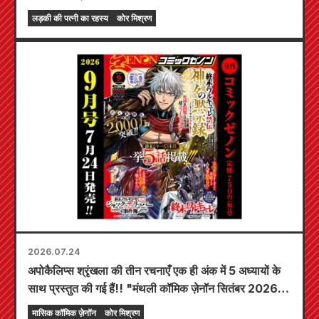
लिए प्री-ऑर्डर अब शुरू हो गए हैं! "द सीक्रेट ऑफ द गैल ब्राइड"
लड़की की पत्नी का रहस्य
कोर मिश्रण
का नवीनतम खंड 6 20 अक्टूबर को रिलीज़ होने वाला है!
2026.07.24
अपोकैलिप्स श्रृंखला की तीन रचनाएँ एक ही अंक में 5 अध्यायों के
साथ प्रस्तुत की गई हैं!! "मंथली कॉमिक ज़ेनॉन सितंबर 2026
अंक" 24 जुलाई से बिक्री के लिए उपलब्ध होगा!!
मासिक कॉमिक ज़ेनॉन
कोर मिश्रण