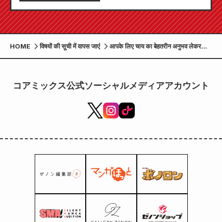
HOME
विषयों की सूची में वापस जाएं
आपके लिए चाय का बेहतरीन अनुभव लेकर
आया हूं: लोकप्रिय चाय मंगा "कैट एंड
जेंटलमैन्स टी रूम" के सामान अब "मंगा हॉट
प्रीमियम स्टोर" पर ऑर्डर के लिए उपलब्ध हैं।
コアミックス公式ソーシャルメディアアカウント