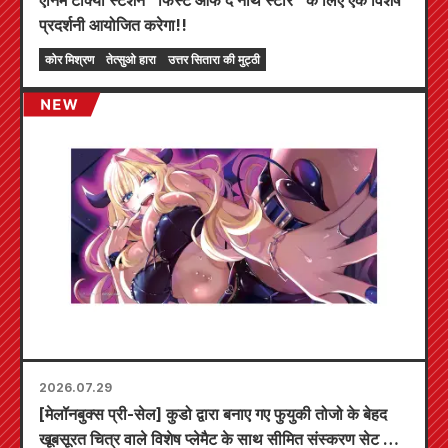
एनिमे टोक्यो स्टेशन "फिस्ट ऑफ द नॉर्थ स्टार" के लिए एक विशेष
प्रदर्शनी आयोजित करेगा!!
कोर मिश्रण
तेत्सुओ हारा
उत्तर सितारा की मुट्ठी
2026.07.29
[मेलॉनबुक्स प्री-सेल] कुडो द्वारा बनाए गए फुयुकी तोजो के बेहद
खूबसूरत चित्र वाले विशेष प्लेमैट के साथ सीमित संस्करण सेट के