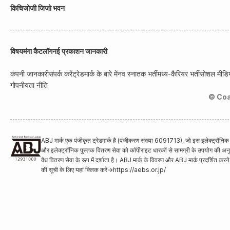
किचिजोजी जिजो भवन
विषय
मंगा कैटलॉग
नई प्रकाशन जानकारी
कंपनी जानकारी
संपर्क करें
ट्रेडमार्क के बारे में
नव स्नातक भर्ती
मध्य-कैरियर भर्ती
सोशल मीडिय
गोपनीयता नीति
© Coa
ABJ मार्क एक पंजीकृत ट्रेडमार्क है (पंजीकरण संख्या 6091713), जो इस इलेक्ट्रॉनि
और इलेक्ट्रॉनिक पुस्तक वितरण सेवा को कॉपीराइट धारकों से सामग्री के उपयोग की अनुम
वैध वितरण सेवा के रूप में दर्शाता है। ABJ मार्क के विवरण और ABJ मार्क प्रदर्शित करन
की सूची के लिए यहां क्लिक करें
→
https://aebs.or.jp/