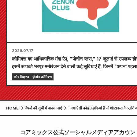
2026.07.17
कोमिक्स का आधिकारिक मंगा ऐप, "ज़ेनॉन प्लस," 17 जुलाई से उपलब्ध हो
इसमें आपको भरपूर मनोरंजन देने वाली कई सुविधाएं हैं, जिनमें "अपना पहला 
अध्याय चुनें" और "दैनिक अपडेट" शामिल हैं!
कोर मिश्रण
ज़ेनॉन कॉमिक्स
HOME
विषयों की सूची में वापस जाएं
``क्या ऐसी कोई लड़कियां हैं जो ओटाकस के प्रति दय
(लगभग) आदमकद पोस्टर खंड 5 और 6 के पुनर्मुद्र
में प्रस्तुत किया जाएगा।
コアミックス公式ソーシャルメディアアカウン