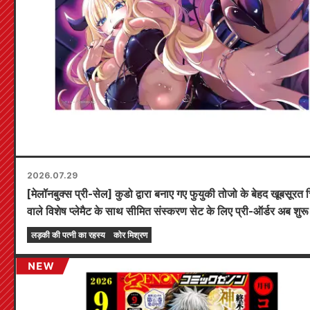
2026.07.29
[मेलॉनबुक्स प्री-सेल] कुडो द्वारा बनाए गए फुयुकी तोजो के बेहद खूबसूरत 
वाले विशेष प्लेमैट के साथ सीमित संस्करण सेट के लिए प्री-ऑर्डर अब शुरू
हैं! "द सीक्रेट ऑफ द गैल ब्राइड" का नवीनतम खंड 6 20 अक्टूबर को 
लड़की की पत्नी का रहस्य
कोर मिश्रण
होने वाला है!