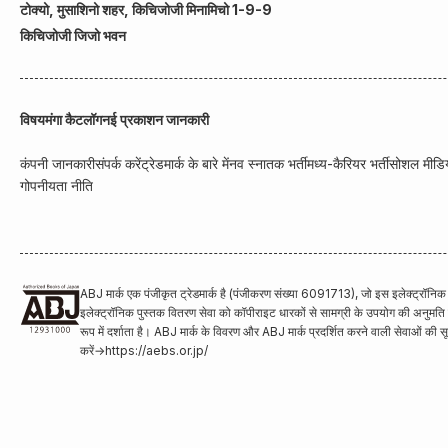
टोक्यो, मुसाशिनो शहर, किचिजोजी मिनामिचो 1-9-9
किचिजोजी जिजो भवन
विषय
मंगा कैटलॉग
नई प्रकाशन जानकारी
कंपनी जानकारी
संपर्क करें
ट्रेडमार्क के बारे में
नव स्नातक भर्ती
मध्य-कैरियर भर्ती
सोशल मीडिय
गोपनीयता नीति
ABJ मार्क एक पंजीकृत ट्रेडमार्क है (पंजीकरण संख्या 6091713), जो इस इलेक्ट्रॉनि
इलेक्ट्रॉनिक पुस्तक वितरण सेवा को कॉपीराइट धारकों से सामग्री के उपयोग की अनुमति प्
रूप में दर्शाता है। ABJ मार्क के विवरण और ABJ मार्क प्रदर्शित करने वाली सेवाओं की स
करें
→
https://aebs.or.jp/