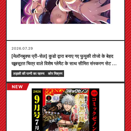
2026.07.29
[मेलॉनबुक्स प्री-सेल] कुडो द्वारा बनाए गए फुयुकी तोजो के बेहद
खूबसूरत चित्र वाले विशेष प्लेमैट के साथ सीमित संस्करण सेट के
लिए प्री-ऑर्डर अब शुरू हो गए हैं! "द सीक्रेट ऑफ द गैल ब्राइड"
लड़की की पत्नी का रहस्य
कोर मिश्रण
का नवीनतम खंड 6 20 अक्टूबर को रिलीज़ होने वाला है!