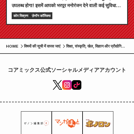
उपलब्ध होगा! इसमें आपको भरपूर मनोरंजन देने वाली कई सुविधाएं
हैं, जिनमें "अपना पहला मुफ़्त अध्याय चुनें" और "दैनिक अपडेट"
कोर मिश्रण
ज़ेनॉन कॉमिक्स
शामिल हैं!
HOME
विषयों की सूची में वापस जाएं
शिक्षा, संस्कृति, खेल, विज्ञान और प्रौद्योगिकी
मंत्री योहेई मात्सुमोतो ने ताकामोरि हाई स्कूल
के मंगा विभाग का निरीक्षण किया।
コアミックス公式ソーシャルメディアアカウント