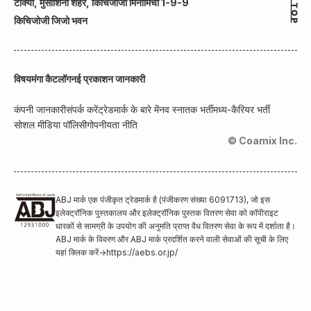
टोक्यो, मुसाशिनो शहर, किचिजोजी मिनामिचो 1-9-9
किचिजोजी जिजो भवन
विषय
मंगा कैटलॉग
नई प्रकाशन जानकारी
कंपनी जानकारी
संपर्क करें
ट्रेडमार्क के बारे में
नव स्नातक भर्ती
मध्य-कैरियर भर्ती
सोशल मीडिया पॉलिसी
गोपनीयता नीति
© Coamix Inc.
ABJ मार्क एक पंजीकृत ट्रेडमार्क है (पंजीकरण संख्या 6091713), जो इस
इलेक्ट्रॉनिक पुस्तकालय और इलेक्ट्रॉनिक पुस्तक वितरण सेवा को कॉपीराइट
धारकों से सामग्री के उपयोग की अनुमति प्राप्त वैध वितरण सेवा के रूप में दर्शाता है।
ABJ मार्क के विवरण और ABJ मार्क प्रदर्शित करने वाली सेवाओं की सूची के लिए
यहां क्लिक करें
→
https://aebs.or.jp/