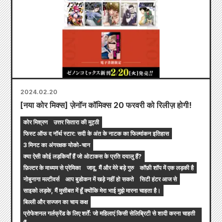
2024.02.20
[नया कोर मिक्स] ज़ेनॉन कॉमिक्स 20 फरवरी को रिलीज़ होगी!
कोर मिश्रण
उत्तर सितारा की मुट्ठी
फिस्ट ऑफ द नॉर्थ स्टार: सदी के अंत के नाटक का फिल्मांकन इतिहास
3 मिनट का अंगरक्षक योको-चान
क्या ऐसी कोई लड़कियाँ हैं जो ओटाकस के प्रति दयालु हैं?
फ़िल्टर के माध्यम से प्रेमिका
जादू, मैं और मेरे बड़े गुरु
कॉफ़ी शॉप में एक लड़की है
नोबुनागा मल्टीवर्स
आप बुडोकन में खड़े नहीं हो सकते
सिटी हंटर आज से
साइको लड़के, मैं मुसीबत में हूँ क्योंकि मेरा भाई मुझे मारना चाहता है।
बिल्ली और सज्जन का चाय कक्ष
प्रोफेशनल गर्लफ्रेंड के लिए शर्तें: जो महिलाएं किसी सेलिब्रिटी से शादी करना चाहती