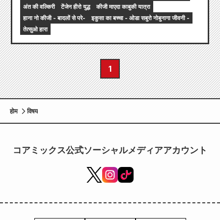
अंत की वल्किरी
टेंजेन हीरो युद्ध
कीजी माएदा काबुकी यात्रा
हाना नो कीजी - बादलों से परे-
इकुसा का बच्चा - ओडा सबुरो नोबुनागा जीवनी -
तेत्सुओ हारा
1
होम
विषय
コアミックス公式ソーシャルメディアアカウント