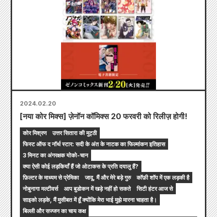
2024.02.20
[नया कोर मिक्स] ज़ेनॉन कॉमिक्स 20 फरवरी को रिलीज़ होगी!
कोर मिश्रण
उत्तर सितारा की मुट्ठी
फिस्ट ऑफ द नॉर्थ स्टार: सदी के अंत के नाटक का फिल्मांकन इतिहास
3 मिनट का अंगरक्षक योको-चान
क्या ऐसी कोई लड़कियाँ हैं जो ओटाकस के प्रति दयालु हैं?
फ़िल्टर के माध्यम से प्रेमिका
जादू, मैं और मेरे बड़े गुरु
कॉफ़ी शॉप में एक लड़की है
नोबुनागा मल्टीवर्स
आप बुडोकन में खड़े नहीं हो सकते
सिटी हंटर आज से
साइको लड़के, मैं मुसीबत में हूँ क्योंकि मेरा भाई मुझे मारना चाहता है।
बिल्ली और सज्जन का चाय कक्ष