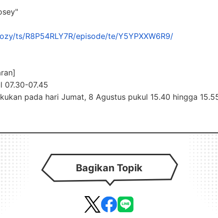
osey"
/nozy/ts/R8P54RLY7R/episode/te/Y5YPXXW6R9/
aran]
l 07.30-07.45
akukan pada hari Jumat, 8 Agustus pukul 15.40 hingga 15.5
Bagikan Topik