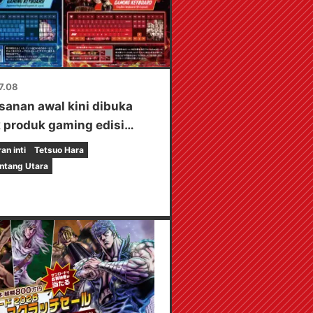
7.08
anan awal kini dibuka
 produk gaming edisi
as orisinal kami:
n inti
Tetsuo Hara
oard & Alas Meja"!
intang Utara