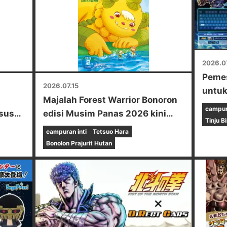
2026.0
Pemes
2026.07.15
untuk
Majalah Forest Warrior Bonoron
terbat
campura
sus
edisi Musim Panas 2026 kini
"Keyb
Tinju B
r"!!
tersedia di toko-toko Seven-
campuran inti
Tetsuo Hara
Eleven di seluruh Indonesia!
Bonolon Prajurit Hutan