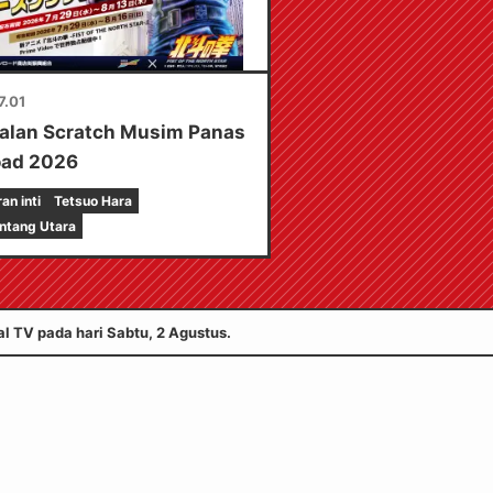
7.01
alan Scratch Musim Panas
oad 2026
n inti
Tetsuo Hara
intang Utara
l TV pada hari Sabtu, 2 Agustus.