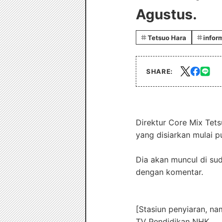
Agustus.
Tetsuo Hara
infor
SHARE:
Direktur Core Mix Tets
yang disiarkan mulai p
Dia akan muncul di s
dengan komentar.
[Stasiun penyiaran, n
TV Pendidikan NHK