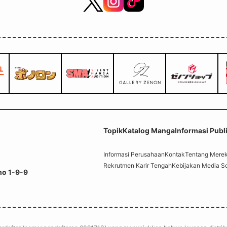
Topik
Katalog Manga
Informasi Publ
Informasi Perusahaan
Kontak
Tentang Mere
Rekrutmen Karir Tengah
Kebijakan Media So
ho 1-9-9