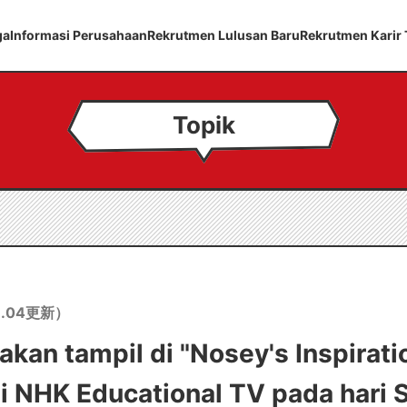
ga
Informasi Perusahaan
Rekrutmen Lulusan Baru
Rekrutmen Karir
Topik
.04
更新）
akan tampil di "Nosey's Inspirati
 NHK Educational TV pada hari S