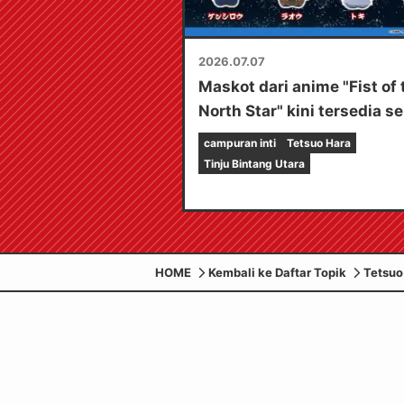
2026.07.07
Maskot dari anime "Fist of 
North Star" kini tersedia s
hadiah dari Sega!
campuran inti
Tetsuo Hara
Tinju Bintang Utara
HOME
Kembali ke Daftar Topik
Tetsuo