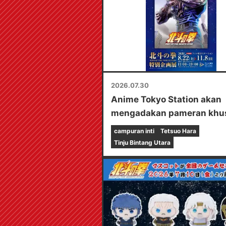
2026.07.30
Anime Tokyo Station akan
mengadakan pameran khu
untuk "Fist of the North Sta
campuran inti
Tetsuo Hara
Tinju Bintang Utara