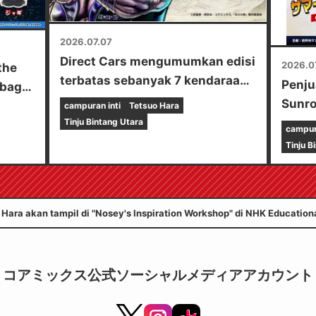
2026.07.07
Direct Cars mengumumkan edisi
2026.0
the
terbatas sebanyak 7 kendaraan
Penju
ebagai
edisi khusus hasil kolaborasi
Sunr
campuran inti
Tetsuo Hara
dengan anime "Fist of the North
Tinju Bintang Utara
campura
Star" di Tokyo Camping Car
Tinju B
Show 2026.
 Hara akan tampil di "Nosey's Inspiration Workshop" di NHK Educationa
コアミックス公式ソーシャルメディアアカウント