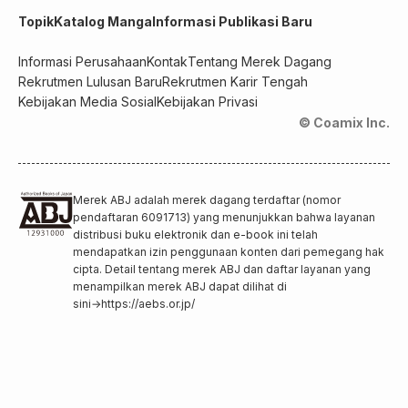
Topik
Katalog Manga
Informasi Publikasi Baru
Informasi Perusahaan
Kontak
Tentang Merek Dagang
Rekrutmen Lulusan Baru
Rekrutmen Karir Tengah
Kebijakan Media Sosial
Kebijakan Privasi
© Coamix Inc.
Merek ABJ adalah merek dagang terdaftar (nomor
pendaftaran 6091713) yang menunjukkan bahwa layanan
distribusi buku elektronik dan e-book ini telah
mendapatkan izin penggunaan konten dari pemegang hak
cipta. Detail tentang merek ABJ dan daftar layanan yang
menampilkan merek ABJ dapat dilihat di
sini
→
https://aebs.or.jp/