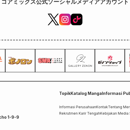
コアミックス公式ソーシャルメディアアカウント
Topik
Katalog Manga
Informasi Pub
Informasi Perusahaan
Kontak
Tentang Me
Rekrutmen Karir Tengah
Kebijakan Media 
cho 1-9-9