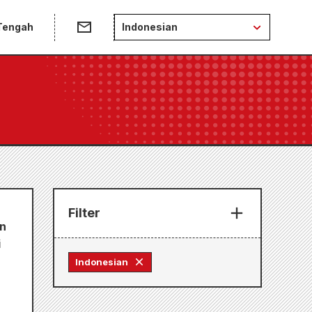
 Tengah
Indonesian
Filter
an
i
Indonesian