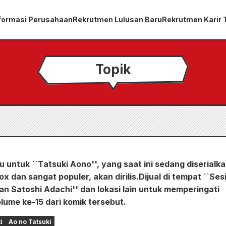
formasi Perusahaan
Rekrutmen Lulusan Baru
Rekrutmen Karir
Topik
 untuk ``Tatsuki Aono'', yang saat ini sedang diserialk
x dan sangat populer, akan dirilis.Dijual di tempat ``Ses
an Satoshi Adachi'' dan lokasi lain untuk memperingati
olume ke-15 dari komik tersebut.
i
Ao no Tatsuki