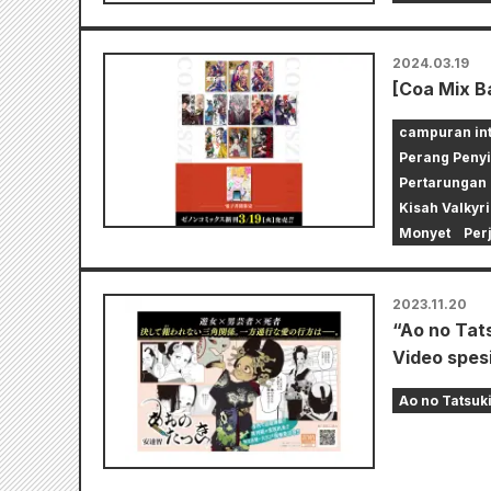
2024.03.19
[Coa Mix Ba
campuran int
Perang Penyi
Pertarungan 
Kisah Valkyr
Monyet
Per
2023.11.20
“Ao no Tats
Video spesi
Ao no Tatsuk