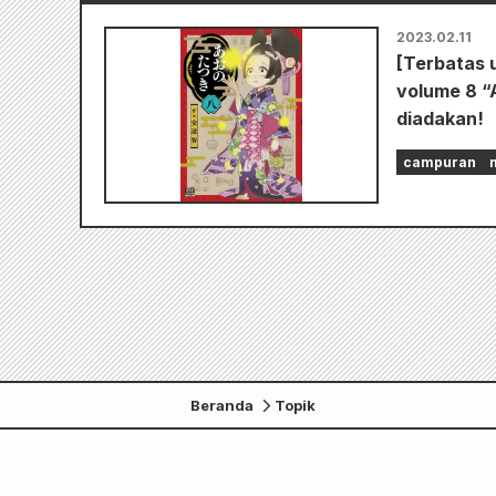
2023.02.11
[Terbatas 
volume 8 “
diadakan!
campuran
Beranda
Topik