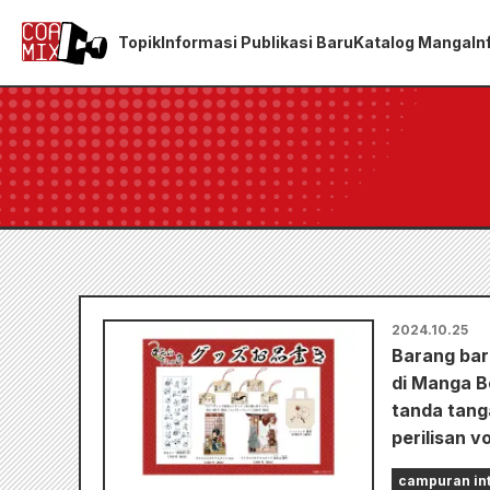
Topik
Informasi Publikasi Baru
Katalog Manga
In
2024.10.25
Barang baru
di Manga Bo
tanda tang
perilisan v
campuran int