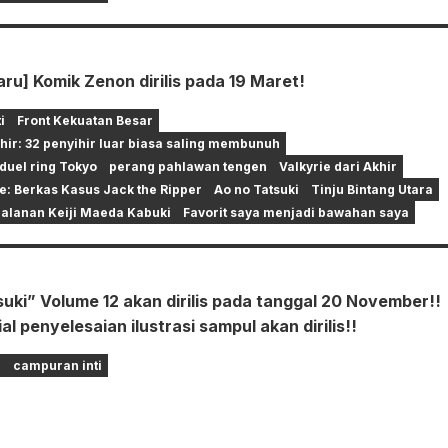
ru] Komik Zenon dirilis pada 19 Maret!
i
Front Kekuatan Besar
hir: 32 penyihir luar biasa saling membunuh
duel ring Tokyo
perang pahlawan tengen
Valkyrie dari Akhir
ie: Berkas Kasus Jack the Ripper
Ao no Tatsuki
Tinju Bintang Utara
jalanan Keiji Maeda Kabuki
Favorit saya menjadi bawahan saya
uki” Volume 12 akan dirilis pada tanggal 20 November!!
al penyelesaian ilustrasi sampul akan dirilis!!
i
campuran inti