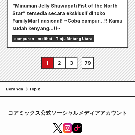
“Minuman Jelly Shuwapati Fist of the North
Star” tersedia secara eksklusif di toko
FamilyMart nasional! ~Coba campur...!! Kamu
sudah kenyang...!!~
campuran
melihat
Tinju Bintang Utara
1
2
3
79
Beranda
Topik
コアミックス公式ソーシャルメディアアカウント