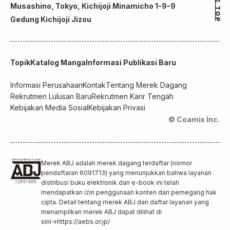
Musashino, Tokyo, Kichijoji Minamicho 1-9-9
Gedung Kichijoji Jizou
Topik
Katalog Manga
Informasi Publikasi Baru
Informasi Perusahaan
Kontak
Tentang Merek Dagang
Rekrutmen Lulusan Baru
Rekrutmen Karir Tengah
Kebijakan Media Sosial
Kebijakan Privasi
© Coamix Inc.
Merek ABJ adalah merek dagang terdaftar (nomor
pendaftaran 6091713) yang menunjukkan bahwa layanan
distribusi buku elektronik dan e-book ini telah
mendapatkan izin penggunaan konten dari pemegang hak
cipta. Detail tentang merek ABJ dan daftar layanan yang
menampilkan merek ABJ dapat dilihat di
sini
→
https://aebs.or.jp/