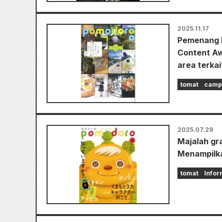
2025.11.17
Pemenang H
Content Aw
area terka
tomat
campu
2025.07.29
Majalah gr
Menampilka
tomat
Infor