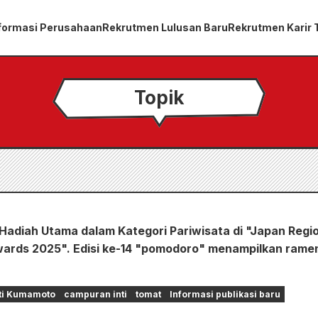
formasi Perusahaan
Rekrutmen Lulusan Baru
Rekrutmen Karir
Topik
adiah Utama dalam Kategori Pariwisata di "Japan Regi
ards 2025". Edisi ke-14 "pomodoro" menampilkan rame
!
ti Kumamoto
campuran inti
tomat
Informasi publikasi baru