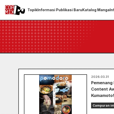
Topik
Informasi Publikasi Baru
Katalog Manga
In
2026.03.31
Pemenang H
Content Aw
Kumamoto
Campuran in