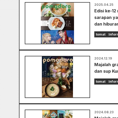
2025.04.25
Edisi ke-12
sarapan ya
dan hibura
tomat
Infor
2024.12.19
Majalah gra
dan sup K
tomat
Infor
2024.08.23