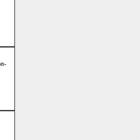
eh-
n