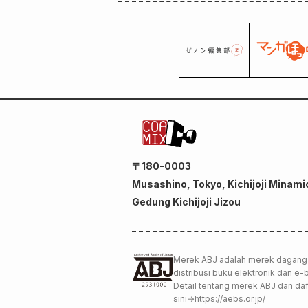
〒180-0003
Musashino, Tokyo, Kichijoji Minami
Gedung Kichijoji Jizou
Merek ABJ adalah merek dagang 
distribusi buku elektronik dan e
Detail tentang merek ABJ dan daf
sini
→
https://aebs.or.jp/