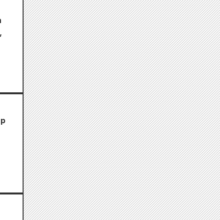
n
,
up