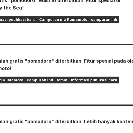
tis "pomodoro" edisi 10 diterbitkan. Fitur spesial di
 the Sea!
masi publikasi baru
Campuran inti Kumamoto
campuran inti
alah gratis "pomodoro" diterbitkan. Fitur spesial pada ol
moto!
ti Kumamoto
campuran inti
tomat
Informasi publikasi baru
alah gratis "pomodoro" diterbitkan. Lebih banyak konte