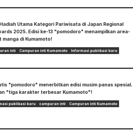
adiah Utama Kategori Pariwisata di Japan Regional
ards 2025. Edisi ke-13 "pomodoro" menampilkan area-
it manga di Kumamoto!
ran inti
Campuran inti Kumamoto
Informasi publikasi baru
atis "pomodoro" menerbitkan edisi musim panas spesial.
n "tiga karakter terbesar Kumamoto"!
masi publikasi baru
campuran inti
Campuran inti Kumamoto