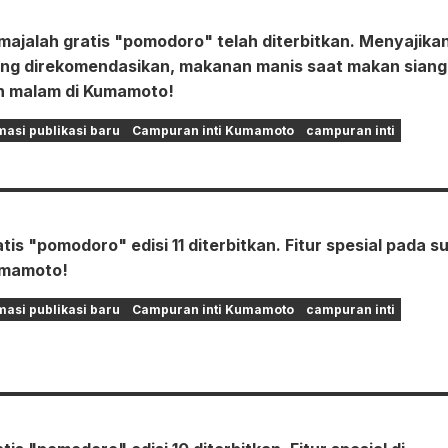
 majalah gratis "pomodoro" telah diterbitkan. Menyajika
ng direkomendasikan, makanan manis saat makan siang
n malam di Kumamoto!
masi publikasi baru
Campuran inti Kumamoto
campuran inti
tis "pomodoro" edisi 11 diterbitkan. Fitur spesial pada s
umamoto!
masi publikasi baru
Campuran inti Kumamoto
campuran inti