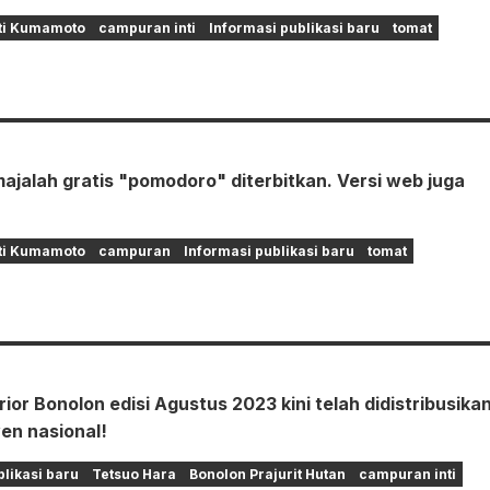
ti Kumamoto
campuran inti
Informasi publikasi baru
tomat
majalah gratis "pomodoro" diterbitkan. Versi web juga
ti Kumamoto
campuran
Informasi publikasi baru
tomat
ior Bonolon edisi Agustus 2023 kini telah didistribusikan
en nasional!
blikasi baru
Tetsuo Hara
Bonolon Prajurit Hutan
campuran inti