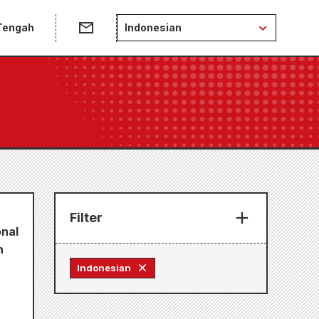
 Tengah
Indonesian
Filter
onal
n
Indonesian