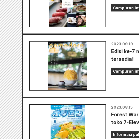
Campuran in
2023.09.19
Edisi ke-7 
tersedia!
Campuran in
2023.08.15
Forest Warr
toko 7-Elev
Informasi pu