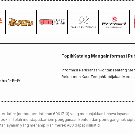
Topik
Katalog Manga
Informasi Pub
Informasi Perusahaan
Kontak
Tentang Me
Rekrutmen Karir Tengah
Kebijakan Media 
cho 1-9-9
terdaftar (nomor pendaftaran 6091713) yang menunjukkan bahwa layanan
-book ini telah mendapatkan izin penggunaan konten dari pemegang hak cipta
tar layanan yang menampilkan merek ABJ dapat dilihat di