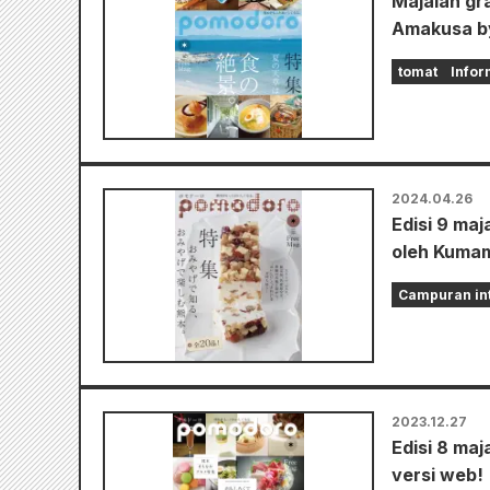
Majalah gra
Amakusa by
tomat
Infor
2024.04.26
Edisi 9 maj
oleh Kuma
Campuran in
2023.12.27
Edisi 8 maj
versi web!