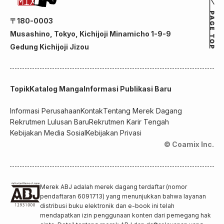
〒180-0003
Musashino, Tokyo, Kichijoji Minamicho 1-9-9
Gedung Kichijoji Jizou
Topik
Katalog Manga
Informasi Publikasi Baru
Informasi Perusahaan
Kontak
Tentang Merek Dagang
Rekrutmen Lulusan Baru
Rekrutmen Karir Tengah
Kebijakan Media Sosial
Kebijakan Privasi
© Coamix Inc.
Merek ABJ adalah merek dagang terdaftar (nomor
pendaftaran 6091713) yang menunjukkan bahwa layanan
distribusi buku elektronik dan e-book ini telah
mendapatkan izin penggunaan konten dari pemegang hak