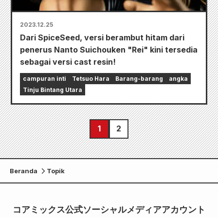
2023.12.25
Dari SpiceSeed, versi berambut hitam dari
penerus Nanto Suichouken "Rei" kini tersedia
sebagai versi cast resin!
campuran inti
Tetsuo Hara
Barang-barang
angka
Tinju Bintang Utara
1
2
Beranda
Topik
コアミックス公式ソーシャルメディアアカウント