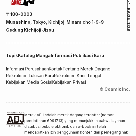
〒180-0003
Musashino, Tokyo, Kichijoji Minamicho 1-9-9
Gedung Kichijoji Jizou
Topik
Katalog Manga
Informasi Publikasi Baru
Informasi Perusahaan
Kontak
Tentang Merek Dagang
Rekrutmen Lulusan Baru
Rekrutmen Karir Tengah
Kebijakan Media Sosial
Kebijakan Privasi
© Coamix Inc.
Merek ABJ adalah merek dagang terdaftar (nomor
pendaftaran 6091713) yang menunjukkan bahwa layanan
distribusi buku elektronik dan e-book ini telah
mendapatkan izin penggunaan konten dari pemegang hak