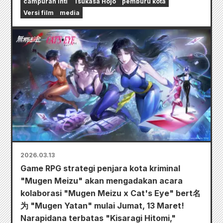
campuran inti
Tsukasa Hojo
pemburu kota
Versi film
media
2026.03.13
Game RPG strategi penjara kota kriminal
"Mugen Meizu" akan mengadakan acara
kolaborasi "Mugen Meizu x Cat's Eye" bert名
为 "Mugen Yatan" mulai Jumat, 13 Maret!
Narapidana terbatas "Kisaragi Hitomi,"