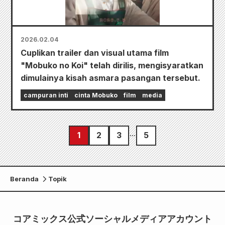
2026.02.04
Cuplikan trailer dan visual utama film
"Mobuko no Koi" telah dirilis, mengisyaratkan
dimulainya kisah asmara pasangan tersebut.
campuran inti
cinta Mobuko
film
media
1
2
3
5
Beranda
Topik
コアミックス公式ソーシャルメディアアカウント