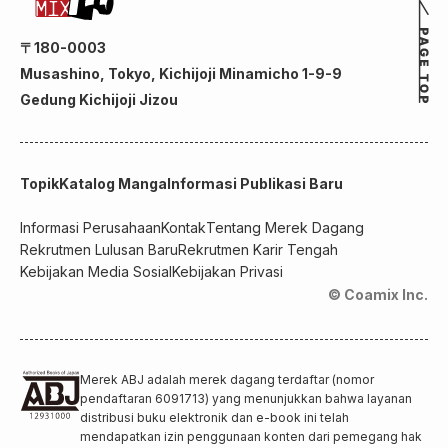
〒180-0003
Musashino, Tokyo, Kichijoji Minamicho 1-9-9
Gedung Kichijoji Jizou
Topik
Katalog Manga
Informasi Publikasi Baru
Informasi Perusahaan
Kontak
Tentang Merek Dagang
Rekrutmen Lulusan Baru
Rekrutmen Karir Tengah
Kebijakan Media Sosial
Kebijakan Privasi
© Coamix Inc.
Merek ABJ adalah merek dagang terdaftar (nomor
pendaftaran 6091713) yang menunjukkan bahwa layanan
distribusi buku elektronik dan e-book ini telah
mendapatkan izin penggunaan konten dari pemegang hak