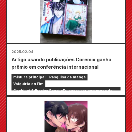
2025.02.04
Artigo usando publicações Coremix ganha
prêmio em conferência internacional
mistura principal
Pesquisa de mangá
Valquíria do Fim
Gachikoi Adhesive Beast ~Eu quero ser namorada de
um streamer online~
arte
Réquiem de Chiruran Shinsengumi