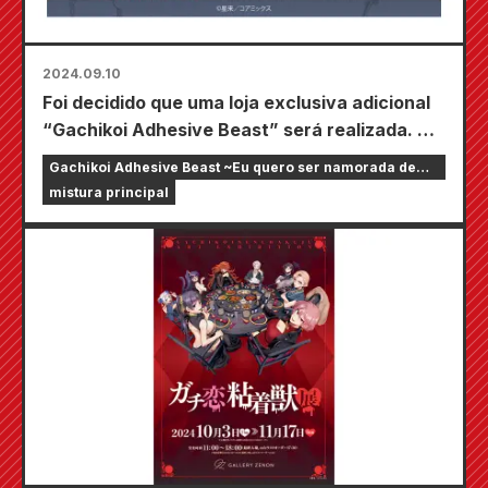
2024.09.10
Foi decidido que uma loja exclusiva adicional
“Gachikoi Adhesive Beast” será realizada. Os
produtos com ilustrações originais do autor
Gachikoi Adhesive Beast ~Eu quero ser namorada de
Seira serão vendidos em 4 lojas Animate em
um streamer online~
mistura principal
todo o país.