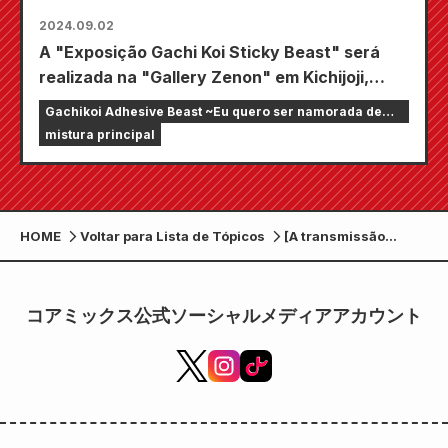
2024.09.02
A "Exposição Gachi Koi Sticky Beast" será
realizada na "Gallery Zenon" em Kichijoji,
Tóquio, a partir de 3 de outubro (quinta-feira).
Gachikoi Adhesive Beast ~Eu quero ser namorada de
Um total de 8 "bestas" serão reunidas em
um streamer online~
mistura principal
torno de uma mesa redonda. As ilustrações
originais desenhadas para a exposição serão
divulgadas. .
HOME
Voltar para Lista de Tópicos
[A transmissão
começa em abril de
2023! ] A estação de
transmissão do
コアミックス公式ソーシャルメディアアカウント
drama de TV “Gachi
Koi Sticky Beast” e o
elenco principal
decidiram!