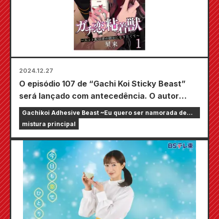
2024.12.27
O episódio 107 de “Gachi Koi Sticky Beast”
será lançado com antecedência. O autor
Seira anuncia no SNS que o próximo episódio
Gachikoi Adhesive Beast ~Eu quero ser namorada de
será o episódio final.
um streamer online~
mistura principal