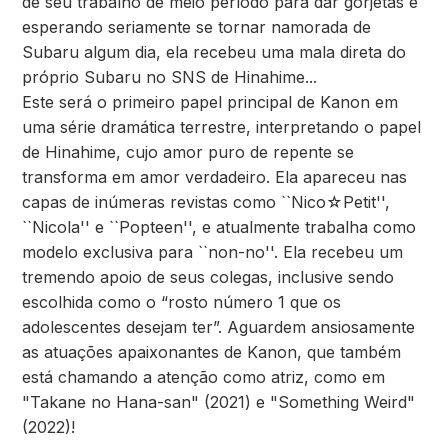
de seu trabalho de meio período para dar gorjetas e
esperando seriamente se tornar namorada de
Subaru algum dia, ela recebeu uma mala direta do
próprio Subaru no SNS de Hinahime...
Este será o primeiro papel principal de Kanon em
uma série dramática terrestre, interpretando o papel
de Hinahime, cujo amor puro de repente se
transforma em amor verdadeiro. Ela apareceu nas
capas de inúmeras revistas como ``Nico☆Petit'',
``Nicola'' e ``Popteen'', e atualmente trabalha como
modelo exclusiva para ``non-no''. Ela recebeu um
tremendo apoio de seus colegas, inclusive sendo
escolhida como o “rosto número 1 que os
adolescentes desejam ter”. Aguardem ansiosamente
as atuações apaixonantes de Kanon, que também
está chamando a atenção como atriz, como em
"Takane no Hana-san" (2021) e "Something Weird"
(2022)!