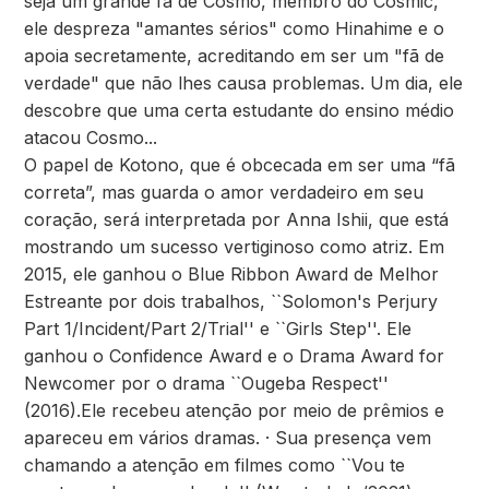
seja um grande fã de Cosmo, membro do Cosmic,
ele despreza "amantes sérios" como Hinahime e o
apoia secretamente, acreditando em ser um "fã de
verdade" que não lhes causa problemas. Um dia, ele
descobre que uma certa estudante do ensino médio
atacou Cosmo...
O papel de Kotono, que é obcecada em ser uma “fã
correta”, mas guarda o amor verdadeiro em seu
coração, será interpretada por Anna Ishii, que está
mostrando um sucesso vertiginoso como atriz. Em
2015, ele ganhou o Blue Ribbon Award de Melhor
Estreante por dois trabalhos, ``Solomon's Perjury
Part 1/Incident/Part 2/Trial'' e ``Girls Step''. Ele
ganhou o Confidence Award e o Drama Award for
Newcomer por o drama ``Ougeba Respect''
(2016).Ele recebeu atenção por meio de prêmios e
apareceu em vários dramas. · Sua presença vem
chamando a atenção em filmes como ``Vou te