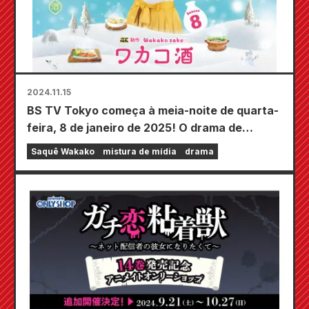
2024.11.15
BS TV Tokyo começa à meia-noite de quarta-
feira, 8 de janeiro de 2025! O drama de
produção em 4K “Wakako Sake Season 8”
Saquê Wakako
mistura de mídia
drama
será transmitido!!! Wakako irá saborear o
sabor do inverno ♪ Entregando o verdadeiro
prazer de “somente pelo amor das mulheres”