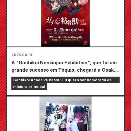
2025.04.18
A "Gachikoi Nenkinjuu Exhibition", que foi um
grande sucesso em Tóquio, chegará a Osaka
como uma exposição itinerante, realizada na
Gachikoi Adhesive Beast ~Eu quero ser namorada de
loja Abeno Hoop da Tower Records a partir de
um streamer online~
mistura principal
25 de maio.