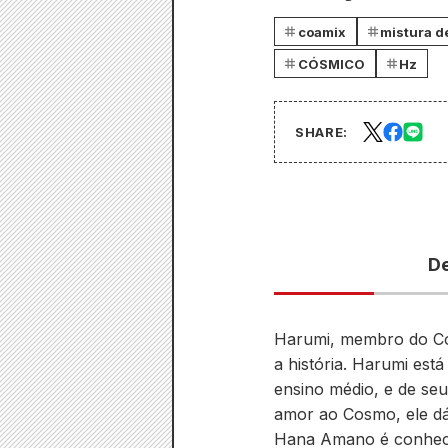
coamix
mistura d
CÓSMICO
Hz
SHARE:
De
Harumi, membro do Cos
a história. Harumi es
ensino médio, e de se
amor ao Cosmo, ele dá
Hana Amano é conheci