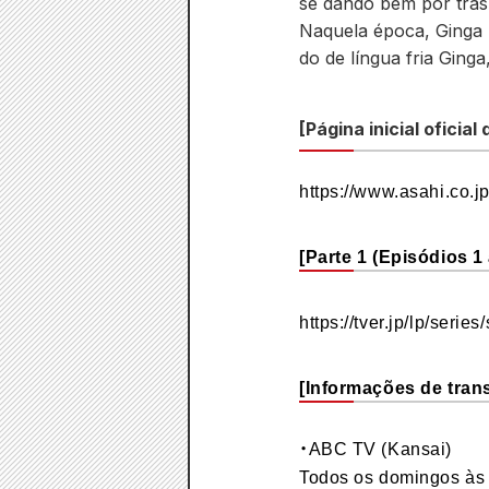
se dando bem por trás..
Naquela época, Ginga 
do de língua fria Gin
[Página inicial oficia
https://www.asahi.co.j
[Parte 1 (Episódios 1 
https://tver.jp/lp/seri
[Informações de tran
・ABC TV (Kansai)
Todos os domingos às