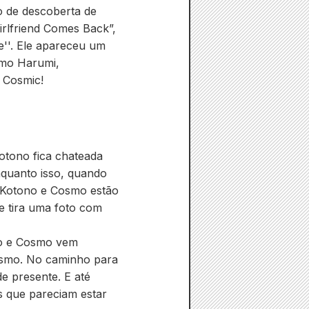
to de descoberta de
Girlfriend Comes Back”,
ve''. Ele apareceu um
omo Harumi,
e Cosmic!
otono fica chateada
nquanto isso, quando
e Kotono e Cosmo estão
e tira uma foto com
to e Cosmo vem
Cosmo. No caminho para
e presente. E até
s que pareciam estar