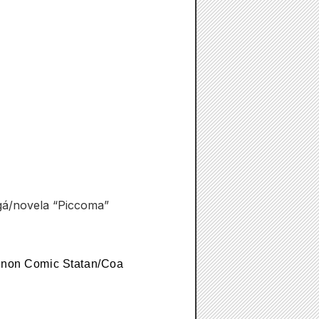
ngá/novela “Piccoma”
Zenon Comic Statan/Coa