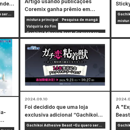
Artigo usando publicações
ande
Stick
Coremix ganha prêmio em
rá a
antec
o ser
Gachik
conferência internacional
ão
anunc
mistura principal
Pesquisa de mangá
namora
mistur
Valquíria do Fim
a
episó
Gachikoi Adhesive Beast ~Eu quero ser
ords
namorada de um streamer online~
arte
Réquiem de Chiruran Shinsengumi
2024.09.10
2024.
Foi decidido que uma loja
A "Ex
ia-
exclusiva adicional “Gachikoi
Beast
Adhesive Beast” será realizada.
"Gall
Gachikoi Adhesive Beast ~Eu quero ser
Gachik
de