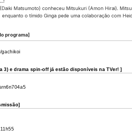
.!
(Daiki Matsumoto) conheceu Mitsukuri (Amon Hirai). Mitsuk
ga, enquanto o tímido Ginga pede uma colaboração com Heid
l do programa]
p/gachikoi
a 3) e drama spin-off já estão disponíveis na TVer! ]
es/srn6n704a5
smissão]
 11h55