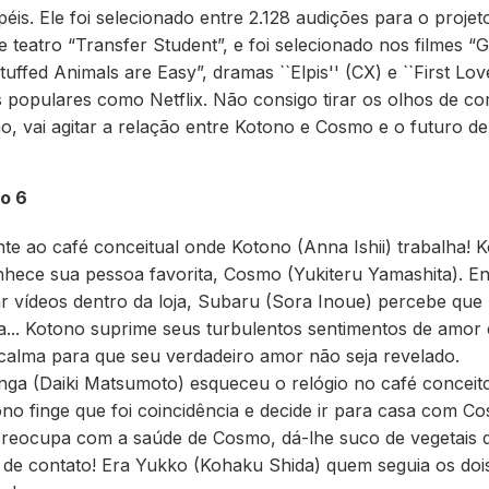
éis. Ele foi selecionado entre 2.128 audições para o proje
e teatro “Transfer Student”, e foi selecionado nos filmes “
uffed Animals are Easy”, dramas ``Elpis'' (CX) e ``First Lo
 populares como Netflix. Não consigo tirar os olhos de c
, vai agitar a relação entre Kotono e Cosmo e o futuro d
io 6
e ao café conceitual onde Kotono (Anna Ishii) trabalha! K
hece sua pessoa favorita, Cosmo (Yukiteru Yamashita). E
r vídeos dentro da loja, Subaru (Sora Inoue) percebe qu
.. Kotono suprime seus turbulentos sentimentos de amor 
 calma para que seu verdadeiro amor não seja revelado.
inga (Daiki Matsumoto) esqueceu o relógio no café concei
ono finge que foi coincidência e decide ir para casa com 
preocupa com a saúde de Cosmo, dá-lhe suco de vegetais d
de contato! Era Yukko (Kohaku Shida) quem seguia os doi