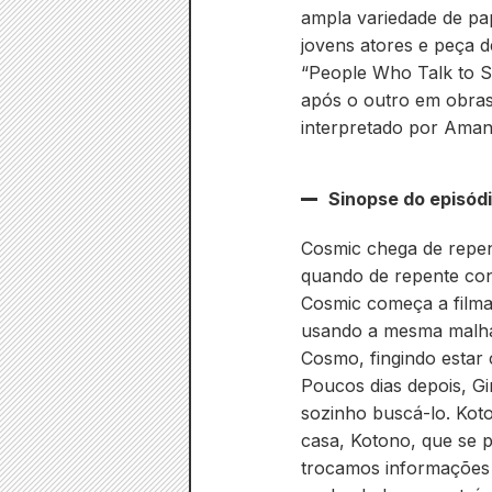
ampla variedade de pap
jovens atores e peça d
“People Who Talk to St
após o outro em obras
interpretado por Amano
Sinopse do episód
Cosmic chega de repent
quando de repente con
Cosmic começa a filma
usando a mesma malha.
Cosmo, fingindo estar
Poucos dias depois, G
sozinho buscá-lo. Kot
casa, Kotono, que se 
trocamos informações 