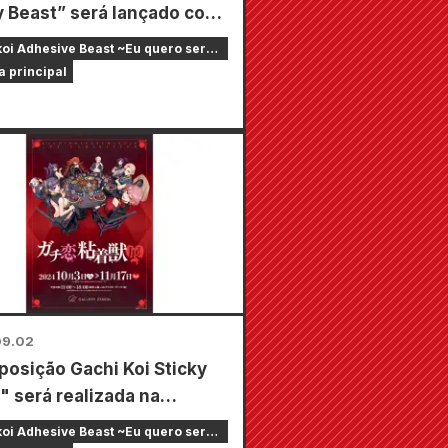
y Beast” será lançado com
edência. O autor Seira
oi Adhesive Beast ~Eu quero ser
ia no SNS que o próximo
da de um streamer online~
a principal
dio será o episódio final.
09.02
posição Gachi Koi Sticky
" será realizada na
ery Zenon" em Kichijoji,
oi Adhesive Beast ~Eu quero ser