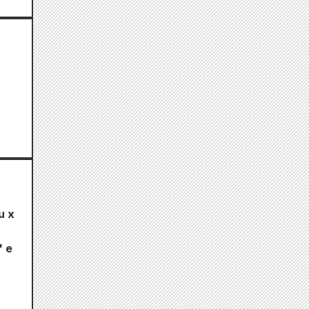
u x
" e