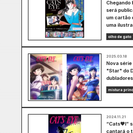
Chegando h
será publi
um cartão 
uma ilustra
olho de gato
2025.03.18
Nova série
"Star" do 
dubladores 
mistura prin
2024.11.21
“Cats🖤I” 
cantará o t