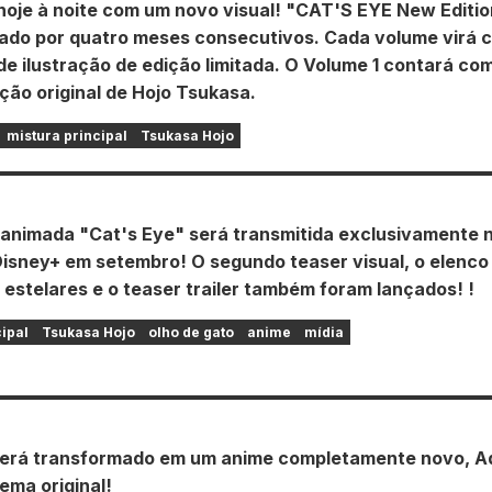
oje à noite com um novo visual! "CAT'S EYE New Editio
cado por quatro meses consecutivos. Cada volume virá 
de ilustração de edição limitada. O Volume 1 contará co
ção original de Hojo Tsukasa.
mistura principal
Tsukasa Hojo
 animada "Cat's Eye" será transmitida exclusivamente 
Disney+ em setembro! O segundo teaser visual, o elenco
estelares e o teaser trailer também foram lançados! !
cipal
Tsukasa Hojo
olho de gato
anime
mídia
será transformado em um anime completamente novo, A
ema original!