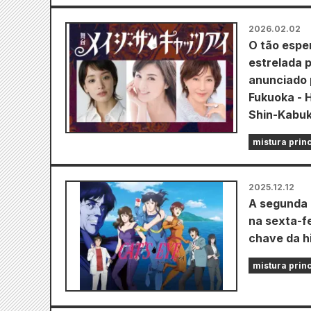
2026.02.02
O tão espe
estrelada p
anunciado 
Fukuoka - 
Shin-Kabuk
mistura prin
2025.12.12
A segunda p
na sexta-f
chave da h
mistura prin