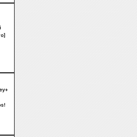
i
ro]
ney+
os!