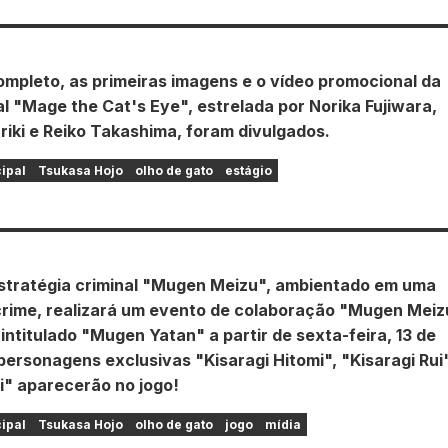
ompleto, as primeiras imagens e o vídeo promocional da
l "Mage the Cat's Eye", estrelada por Norika Fujiwara,
iki e Reiko Takashima, foram divulgados.
cipal
Tsukasa Hojo
olho de gato
estágio
stratégia criminal "Mugen Meizu", ambientado em uma
crime, realizará um evento de colaboração "Mugen Meiz
intitulado "Mugen Yatan" a partir de sexta-feira, 13 de
ersonagens exclusivas "Kisaragi Hitomi", "Kisaragi Rui
i" aparecerão no jogo!
cipal
Tsukasa Hojo
olho de gato
jogo
mídia