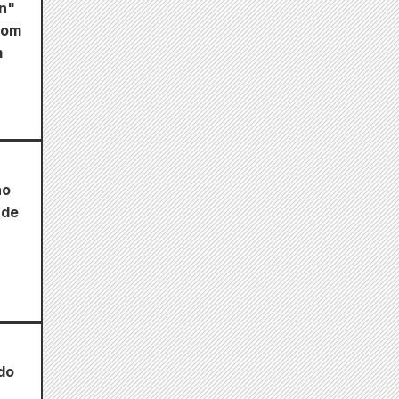
n"
com
m
no
 de
do