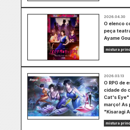
2026.04.30
O elenco c
peça teatra
Ayame Gour
mistura prin
2026.03.13
O RPG de e
cidade do 
Cat's Eye" 
março! As p
"Kisaragi A
mistura prin