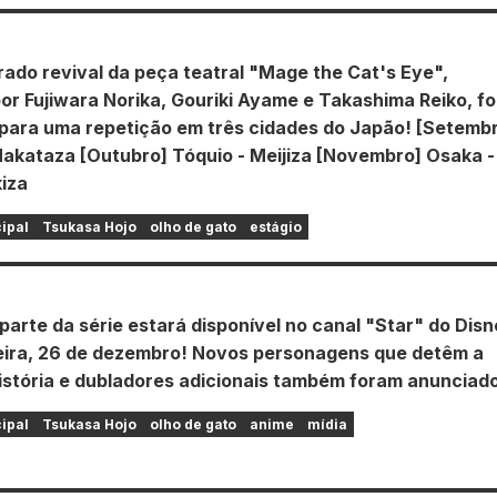
rado revival da peça teatral "Mage the Cat's Eye",
or Fujiwara Norika, Gouriki Ayame e Takashima Reiko, fo
para uma repetição em três cidades do Japão! [Setemb
Hakataza [Outubro] Tóquio - Meijiza [Novembro] Osaka -
iza
cipal
Tsukasa Hojo
olho de gato
estágio
arte da série estará disponível no canal "Star" do Dis
eira, 26 de dezembro! Novos personagens que detêm a
istória e dubladores adicionais também foram anunciad
cipal
Tsukasa Hojo
olho de gato
anime
mídia