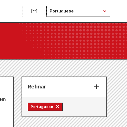
e
Portuguese
Refinar
 em
Portuguese