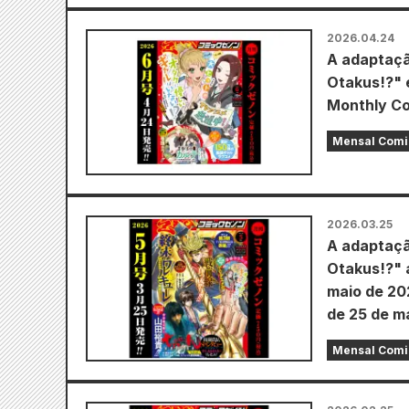
2026.04.24
A adaptaçã
Otakus!?" 
Monthly Com
Mensal Comi
2026.03.25
A adaptaçã
Otakus!?" 
maio de 20
de 25 de m
Mensal Comi