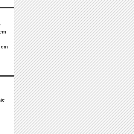
e
 em
 em
ic