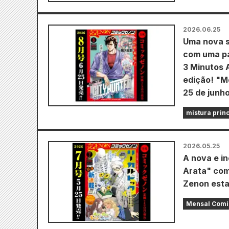
2026.06.25
Uma nova s
com uma pá
3 Minutos 
edição! "M
25 de junho
mistura prin
2026.05.25
A nova e in
Arata" com
Zenon esta
Mensal Comi