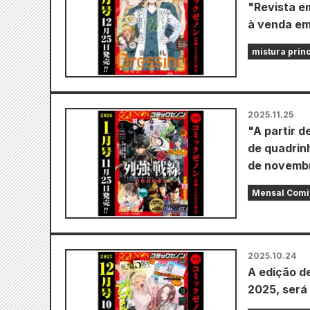
"Revista e
à venda em
mistura prin
2025.11.25
"A partir d
de quadrin
de novembr
Mensal Comi
2025.10.24
A edição d
2025, será