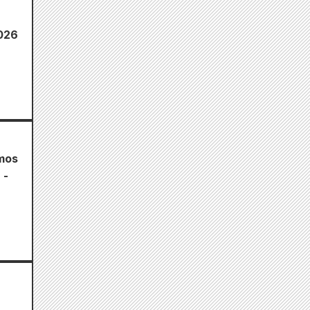
2026
mos
 -