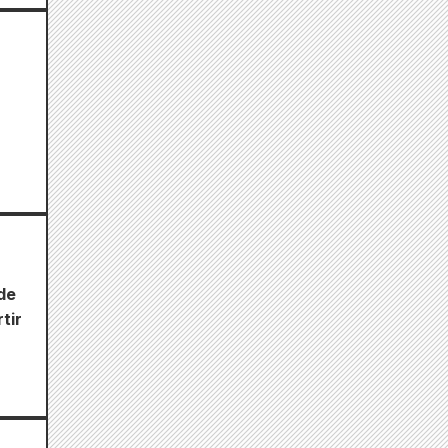
de
tir