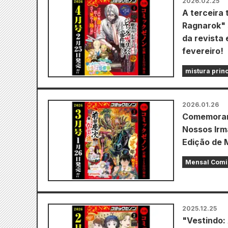
2026.02.25
A terceira
Ragnarok" 
da revista
fevereiro!
mistura prin
2026.01.26
Comemoran
Nossos Irm
Edição de 
Mensal Comi
2025.12.25
"Vestindo: 