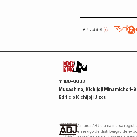
〒180-0003
Musashino, Kichijoji Minamicho 1-9
Edifício Kichijoji Jizou
A marca ABJ é uma marca registra
e serviço de distribuição de e-b