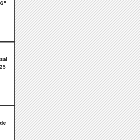
26"
sal
 25
 de