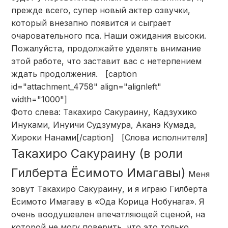
прежде всего, супер новый актер озвучки,
который внезапно появится и сыграет
очаровательного пса. Наши ожидания высоки.
Пожалуйста, продолжайте уделять внимание
этой работе, что заставит вас с нетерпением
ждать продолжения. [caption
id="attachment_4758" align="alignleft"
width="1000"]
Фото слева: Такахиро Сакураину, Кадзухико
Инуками, Инуичи Судзумура, Аканэ Кумада,
Хироки Нанами[/caption] [Слова исполнителя]
Такахиро Сакураину (в роли
Гилберта Ёсимото Имагавы)
Меня
зовут Такахиро Сакураину, и я играю Гилберта
Ёсимото Имагаву в «Ода Корица Нобунага». Я
очень воодушевлен впечатляющей сценой, на
которой не могу поверить, что это только