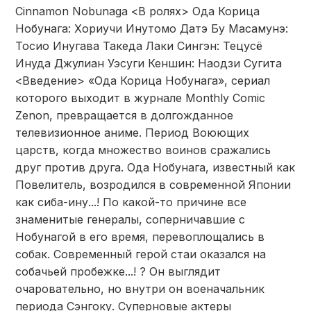
Cinnamon Nobunaga <В ролях> Ода Корица
Нобунага: Хориучи Инутомо Датэ Бу Масамунэ:
Тосио Инугава Такеда Лаки Сингэн: Тецусё
Инуда Джулиан Уэсуги Кеншин: Наодзи Сугита
<Введение> «Ода Корица Нобунага», сериал
которого выходит в журнале Monthly Comic
Zenon, превращается в долгожданное
телевизионное аниме. Период Воюющих
царств, когда множество воинов сражались
друг против друга. Ода Нобунага, известный как
Повелитель, возродился в современной Японии
как сиба-ину...! По какой-то причине все
знаменитые генералы, соперничавшие с
Нобунагой в его время, перевоплощались в
собак. Современный герой стаи оказался на
собачьей пробежке...! ? Он выглядит
очаровательно, но внутри он военачальник
периода Сэнгоку. Суперновые актеры