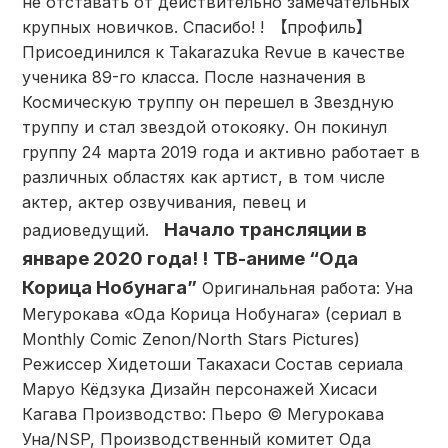
не отставать от действительно замечательных
крупных новичков. Спасибо! ! 【профиль】
Присоединился к Takarazuka Revue в качестве
ученика 89-го класса. После назначения в
Космическую труппу он перешел в Звездную
труппу и стал звездой отокояку. Он покинул
группу 24 марта 2019 года и активно работает в
различных областях как артист, в том числе
актер, актер озвучивания, певец и
Начало трансляции в
радиоведущий.
январе 2020 года! !
ТВ-аниме “Ода
Корица Нобунага”
Оригинальная работа: Уна
Мегурокава «Ода Корица Нобунага» (сериал в
Monthly Comic Zenon/North Stars Pictures)
Режиссер Хидетоши Такахаси Состав сериала
Маруо Кёдзука Дизайн персонажей Хисаси
Кагава Производство: Пьеро © Мегурокава
Уна/NSP, Производственный комитет Ода