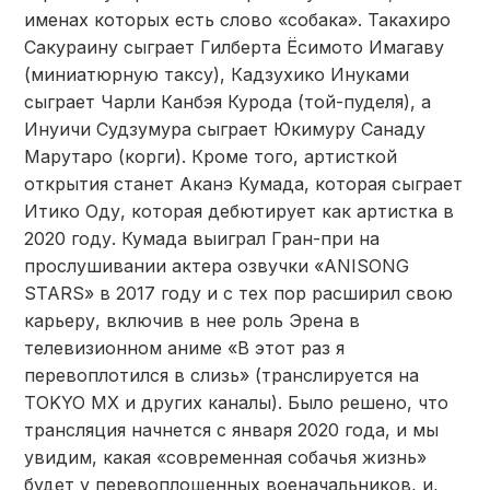
именах которых есть слово «собака». Такахиро
Сакураину сыграет Гилберта Ёсимото Имагаву
(миниатюрную таксу), Кадзухико Инуками
сыграет Чарли Канбэя Курода (той-пуделя), а
Инуичи Судзумура сыграет Юкимуру Санаду
Марутаро (корги). Кроме того, артисткой
открытия станет Аканэ Кумада, которая сыграет
Итико Оду, которая дебютирует как артистка в
2020 году. Кумада выиграл Гран-при на
прослушивании актера озвучки «ANISONG
STARS» в 2017 году и с тех пор расширил свою
карьеру, включив в нее роль Эрена в
телевизионном аниме «В этот раз я
перевоплотился в слизь» (транслируется на
TOKYO MX и других каналы). Было решено, что
трансляция начнется с января 2020 года, и мы
увидим, какая «современная собачья жизнь»
будет у перевоплощенных военачальников, и,