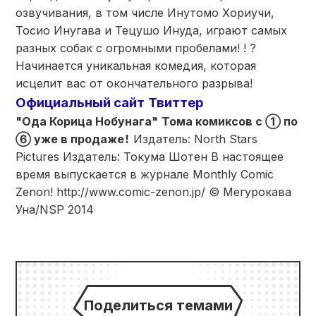
озвучивания, в том числе Инутомо Хориучи,
Тосио Инугава и Тецушо Инуда, играют самых
разных собак с огромными пробелами! ! ?
Начинается уникальная комедия, которая
исцелит вас от окончательного разрыва!
Официальный сайт
Твиттер
"Ода Корица Нобунага"
Тома комиксов с ① по
⑥ уже в продаже
！
Издатель: North Stars
Pictures Издатель: Токума Шотен В настоящее
время выпускается в журнале Monthly Comic
Zenon! http://www.comic-zenon.jp/ © Мегурокава
Уна/NSP 2014
Поделиться темами