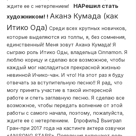
НА
Решил стать
ждите ее с нетерпением!
Аканэ Кумада (как
художником! !
Итико Ода)
Среди всех крупных новичков,
которые выделяются из толпы, я, без сомнения,
единственный! Меня зовут Аканэ Кумада! Я
сыграю роль Итико Оды, владельца Cinnamon. Я
люблю корицу и сделаю все возможное, чтобы
каждый мог насладиться прекрасной жизнью
невинной Ичико-чан. И что! На этот раз я буду
отвечать за вступительную песню!! Я рад, что
могу принять участие в такой интересной
работе и спеть заглавную песню. Я сделаю все
возможное, чтобы передать волнение от этой
работы с самого начала, поэтому, пожалуйста,
ждите ее с нетерпением. 【профиль】 Выиграл
Гран-при 2017 года на кастинге актера озвучки
«ANISONG STARS». Появления включают роль