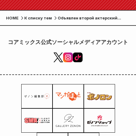
HOME
К списку тем
Объявлен второй актерский
состав телевизионного аниме
«Ода Нобунага с корицей»!
Такахиро Сакураину, Кадзухико
コアミックス公式ソーシャルメディアアカウント
Инуками, Инуичи Судзумура и
другие — «новые актеры
озвучки»? решено!