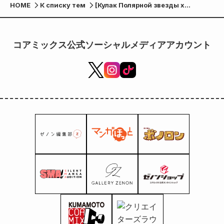
HOME
К списку тем
[Кулак Полярной звезды x
Hardcore Chocolate] Сегодня в
продаже все 6 видов
коллаборации, которые потрясут
コアミックス公式ソーシャルメディアアカウント
вашу душу!!