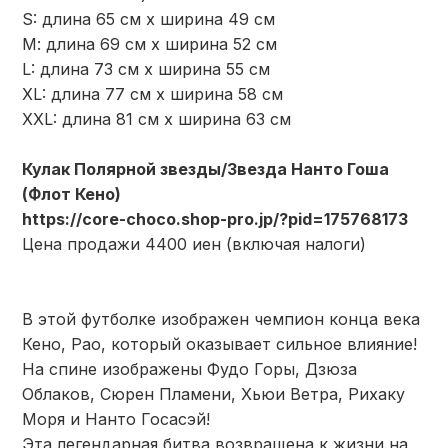
S: длина 65 см х ширина 49 см
М: длина 69 см х ширина 52 см
L: длина 73 см х ширина 55 см
XL: длина 77 см х ширина 58 см
XXL: длина 81 см х ширина 63 см
Кулак Полярной звезды/Звезда Нанто Гоша
(Флот Кено)
https://core-choco.shop-pro.jp/?pid=175768173
Цена продажи 4400 иен (включая налоги)
В этой футболке изображен чемпион конца века
Кено, Рао, который оказывает сильное влияние!
На спине изображены Фудо Горы, Дзюза
Облаков, Сюрен Пламени, Хьюи Ветра, Рихаку
Моря и Нанто Госасэй!
Эта легендарная битва возвращена к жизни на