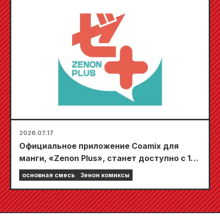
2026.07.17
Официальное приложение Coamix для
манги, «Zenon Plus», станет доступно с 17
июля! Оно наполнено функциями, которые
основная смесь
Зенон комиксы
не дадут вам заскучать, включая
«Выберите свою первую бесплатную
главу» и «Ежедневные обновления»!