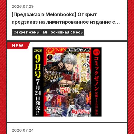
2026.07.29
[Предзаказ в Melonbooks] Открыт
предзаказ на лимитированное издание со
специальным игровым ковриком,
Секрет жены Гал
основная смесь
украшенным потрясающе красивой
иллюстрацией Фуюки Тодзё, нарисованной
Кудо! Выход 6-го тома «Секрета невесты-
девушки» запланирован на 20 октября!
2026.07.24