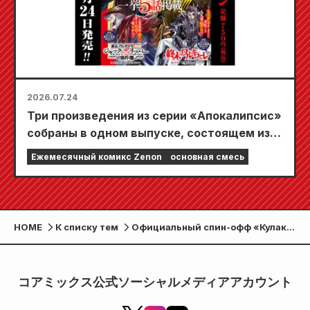
2026.07.24
Три произведения из серии «Апокалипсис»
собраны в одном выпуске, состоящем из 5
глав!! «Ежемесячный комикс Zenon,
Ежемесячный комикс Zenon
основная смесь
сентябрьский выпуск 2026 года» поступит
в продажу 24 июля!!
HOME
К списку тем
Официальный спин-офф «Кулака
Полярной звезды» «Кулак
Полярной звезды Гайден:
Легенда о гениальном повелителе
コアミックス公式ソーシャルメディアアカウント
Амибы в другом мире», шестой
том уже в продаже!!