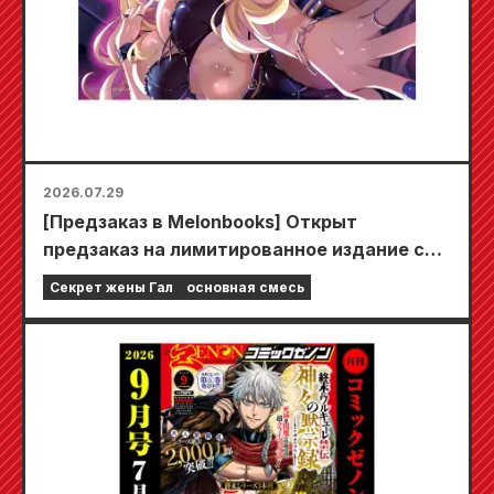
2026.07.29
[Предзаказ в Melonbooks] Открыт
предзаказ на лимитированное издание со
специальным игровым ковриком,
Секрет жены Гал
основная смесь
украшенным потрясающе красивой
иллюстрацией Фуюки Тодзё, нарисованной
Кудо! Выход 6-го тома «Секрета невесты-
девушки» запланирован на 20 октября!