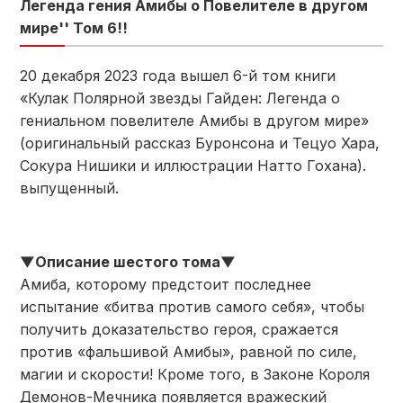
Легенда гения Амибы о Повелителе в другом
мире'' Том 6!!
20 декабря 2023 года вышел 6-й том книги
«Кулак Полярной звезды Гайден: Легенда о
гениальном повелителе Амибы в другом мире»
(оригинальный рассказ Буронсона и Тецуо Хара,
Сокура Нишики и иллюстрации Натто Гохана).
выпущенный.
▼Описание шестого тома▼
Амиба, которому предстоит последнее
испытание «битва против самого себя», чтобы
получить доказательство героя, сражается
против «фальшивой Амибы», равной по силе,
магии и скорости! Кроме того, в Законе Короля
Демонов-Мечника появляется вражеский