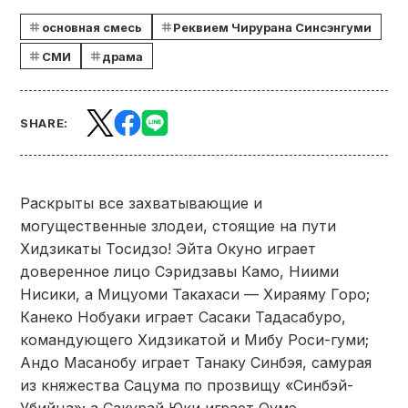
основная смесь
Реквием Чирурана Синсэнгуми
СМИ
драма
SHARE:
Раскрыты все захватывающие и
могущественные злодеи, стоящие на пути
Хидзикаты Тосидзо! Эйта Окуно играет
доверенное лицо Сэридзавы Камо, Ниими
Нисики, а Мицуоми Такахаси — Хираяму Горо;
Канеко Нобуаки играет Сасаки Тадасабуро,
командующего Хидзикатой и Мибу Роси-гуми;
Андо Масанобу играет Танаку Синбэя, самурая
из княжества Сацума по прозвищу «Синбэй-