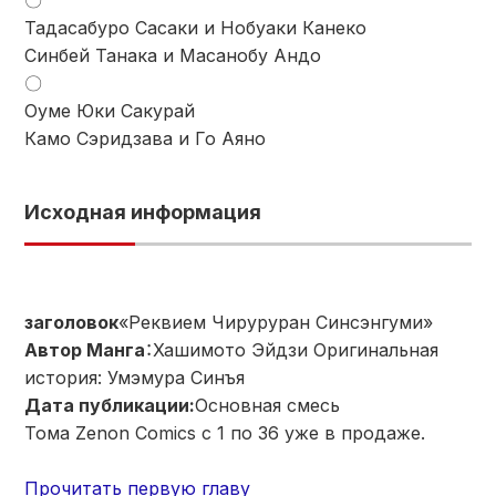
〇
Тадасабуро Сасаки и Нобуаки Канеко
Синбей Танака и Масанобу Андо
〇
Оуме Юки Сакурай
Камо Сэридзава и Го Аяно
Исходная информация
заголовок
«Реквием Чируруран Синсэнгуми»
Автор Манга
：Хашимото Эйдзи Оригинальная
история: Умэмура Синъя
Дата публикации:
Основная смесь
Тома Zenon Comics с 1 по 36 уже в продаже.
Прочитать первую главу