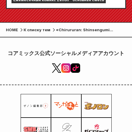
сентябрьский выпуск 2026 года» поступит
в продажу 24 июля!!
HOME
К списку тем
«Chirururan: Shinsengumi
Requiem» выйдет на TBS и U-
NEXT весной 2026 года! Все
обворожительные и
コアミックス公式ソーシャルメディアアカウント
могущественные «злодеи»,
стоящие на пути Хидзикаты
Тосидзо, раскрываются сразу!