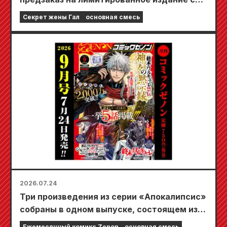
специальным игровым ковриком,
Секрет жены Гал
основная смесь
украшенным потрясающе красивой
иллюстрацией Фуюки Тодзё, нарисованной
Кудо! Выход 6-го тома «Секрета невесты-
девушки» запланирован на 20 октября!
2026.07.24
Три произведения из серии «Апокалипсис»
собраны в одном выпуске, состоящем из 5
глав!! «Ежемесячный комикс Zenon,
Ежемесячный комикс Zenon
основная смесь