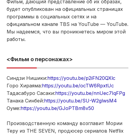
Фильм, дающий представление об их образах,
будет опубликован на официальных страницах
программы в социальных сетях и на
официальном канале TBS на YouTube — YouTube.
Мы надеемся, что вы проникнетесь миром этой
работы.
<Фильм о персонажах>
Синдзи Нишики:
https://youtu.be/p2iFN20QXlc
Горо Хираяма:
https://youtu.be/ocTW6RpxtUc
Тадасабуро Сасаки:
https://youtu.be/nnUec7IqFPg
Танака Синбей:
https://youtu.be/SU-W2glwsM4
Оуме:
https://youtu.be/GJoPTBm8v50
Производственную команду возглавит Мории
Теру из THE SEVEN, продюсер сериалов Netflix