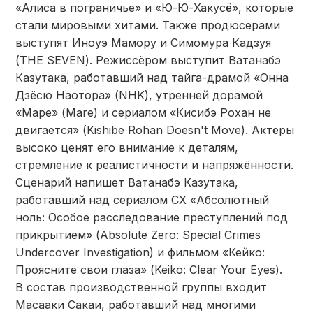
«Алиса в пограничье» и «Ю-Ю-Хакусё», которые
стали мировыми хитами. Также продюсерами
выступят Иноуэ Мамору и Симомура Кадзуя
(THE SEVEN). Режиссёром выступит Ватанабэ
Казутака, работавший над тайга-драмой «Онна
Дзёсю Наотора» (NHK), утренней дорамой
«Маре» (Mare) и сериалом «Кисибэ Рохан не
двигается» (Kishibe Rohan Doesn't Move). Актёры
высоко ценят его внимание к деталям,
стремление к реалистичности и напряжённости.
Сценарий напишет Ватанабэ Казутака,
работавший над сериалом CX «Абсолютный
ноль: Особое расследование преступлений под
прикрытием» (Absolute Zero: Special Crimes
Undercover Investigation) и фильмом «Кейко:
Проясните свои глаза» (Keiko: Clear Your Eyes).
В состав производственной группы входит
Масааки Сакаи, работавший над многими