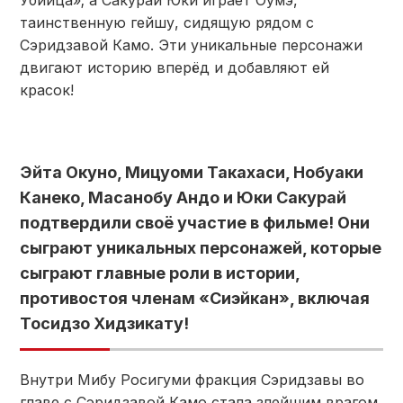
Убийца»; а Сакурай Юки играет Оумэ,
таинственную гейшу, сидящую рядом с
Сэридзавой Камо. Эти уникальные персонажи
двигают историю вперёд и добавляют ей
красок!
Эйта Окуно, Мицуоми Такахаси, Нобуаки
Канеко, Масанобу Андо и Юки Сакурай
подтвердили своё участие в фильме! Они
сыграют уникальных персонажей, которые
сыграют главные роли в истории,
противостоя членам «Сиэйкан», включая
Тосидзо Хидзикату!
Внутри Мибу Росигуми фракция Сэридзавы во
главе с Сэридзавой Камо стала злейшим врагом