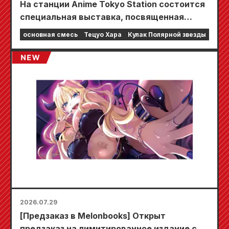
На станции Anime Tokyo Station состоится
специальная выставка, посвященная
фильму «Кулак Северной звезды»!!
основная смесь
Тецуо Хара
Кулак Полярной звезды
2026.07.29
[Предзаказ в Melonbooks] Открыт
предзаказ на лимитированное издание со