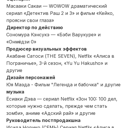
Масааки Сакаи — WOWOW драматический
сериал «Детектив Раш 2 и 3» и фильм «Кейко,
проясни свои глаза»
Директор по действию
Сономура Кэнсукэ — «Бэби Варукуре» и
«Онмёдзи 0»
Продюсер визуальных эффектов
Акабане Сатоси (THE SEVEN), Netflix «Алиса в
Пограничье», 3-й сезон, «Yu Yu Hakusho» и
другие
Дизайн персонажей
Юя Маэда - Фильм "Легенда и бабочка" и другие
музыка
Ёсиаки Дэва — сериал Netflix «Зон 100: 100 дел,
которые нужно сделать, прежде чем стать
зомби», аниме «Адский рай» и другие
Руководитель постпродакшна
Исида Норико (СЕМЬ) Сериал Netflix «Алиса в