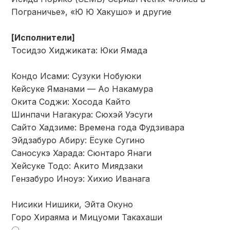
Пограничье», «Ю Ю Хакушо» и другие
[Исполнители]
Тосидзо Хиджиката: Юки Ямада
Кондо Исами: Сузуки Нобуюки
Кейсуке Яманами — Ао Накамура
Окита Соджи: Хосода Кайто
Шинпачи Нагакура: Сюхэй Уэсуги
Сайто Хадзиме: Времена года Фудзивара
Эйдзабуро Абиру: Ёсуке Сугино
Саносукэ Харада: Сюнтаро Янаги
Хейсуке Тодо: Акито Миядзаки
Гензабуро Иноуэ: Хихио Иванага
Нисики Нишики, Эйта Окуно
Горо Хираяма и Мицуоми Такахаши