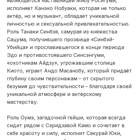
являющегося наставницей Мибу Росигуми,
исполняет Канэко Нобуаки, которая не только
актёр, но и музыкант, обладает уникальной
личностью и сексуальной привлекательностью.
Роль Танаки Синбэя, самурая из княжества
Сацума, получившего прозвище «Синбэй-
Убийца» и прославившегося в конце периода
Эдо и противостоявшего Синсэнгуми,
«охотникам Айдзу», угрожавшим столице
Киото, играет Андо Масанобу, который придаёт
глубину своим персонажам – от скрытого
безумия до чувствительности – благодаря своей
уникальной атмосфере и актёрскому
мастерству.
Роль Оумэ, загадочной гейши, которая всегда
сидит рядом с Сэридзавой Камо и сочетает в
себе красоту и силу, исполнит Сакурай Юки,