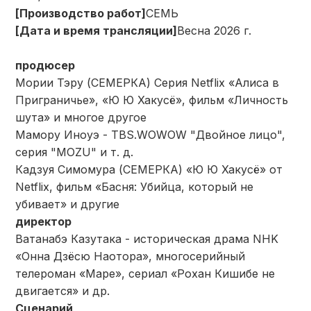
[Производство работ]
СЕМЬ
[Дата и время трансляции]
Весна 2026 г.
продюсер
Мории Тэру (СЕМЕРКА) Серия Netflix «Алиса в
Приграничье», «Ю Ю Хакусё», фильм «Личность
шута» и многое другое
Мамору Иноуэ - TBS.WOWOW "Двойное лицо",
серия "MOZU" и т. д.
Кадзуя Симомура (СЕМЕРКА) «Ю Ю Хакусё» от
Netflix, фильм «Басня: Убийца, который не
убивает» и другие
директор
Ватанабэ Казутака - историческая драма NHK
«Онна Дзёсю Наотора», многосерийный
телероман «Маре», сериал «Рохан Кишибе не
двигается» и др.
Сценарий