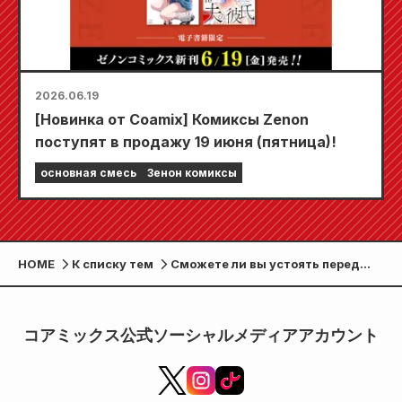
2026.06.19
[Новинка от Coamix] Комиксы Zenon
поступят в продажу 19 июня (пятница)!
основная смесь
Зенон комиксы
HOME
К списку тем
Сможете ли вы устоять перед
искушением девчонок? Ярмарка
Гал Занмай пройдёт в книжных
магазинах по всей стране!! К 3
コアミックス公式ソーシャルメディアアカウント
работам Зенона Комикса Гала
будут прилагаться наклейки
ограниченного выпуска!!