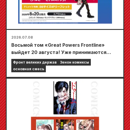
2026.07.08
Восьмой том «Great Powers Frontline»
выйдет 20 августа! Уже принимаются
предварительные заказы на набор
Фронт великих держав
Зенон комиксы
Animate, в который входит акриловая
основная смесь
подставка с новым рисунком Элби
Хиддлстона!