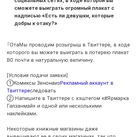
социальных сетях, в ходе которой вы
сможете выиграть огромный плакат с
надписью «Есть ли девушки, которые
добры к отаку?»
『Ота
Мы проводим розыгрыш в Твиттере, в ходе
которого вы можете выиграть в лотерею плакат
B0 почти в натуральную величину.
[Условия подачи заявки]
①Комиксы Зенона
из
Рекламный аккаунт в
Твиттере
следовать
② Напишите в Твиттере с хэштегом «#Ярмарка
Галзанмай» и одной или несколькими
наклейками.
Некоторые книжные магазины даже
вывешивают ее в своих магазинах, так что