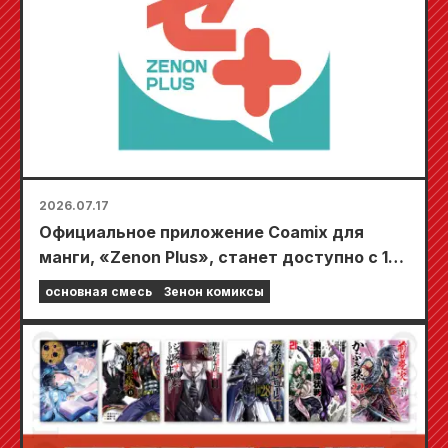
2026.07.17
Официальное приложение Coamix для
манги, «Zenon Plus», станет доступно с 17
июля! Оно наполнено функциями, которые
основная смесь
Зенон комиксы
не дадут вам заскучать, включая
«Выберите свою первую бесплатную
главу» и «Ежедневные обновления»!