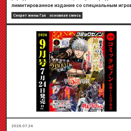
лимитированное издание со специальным игр
ковриком, украшенным потрясающе красивой
Секрет жены Гал
основная смесь
иллюстрацией Фуюки Тодзё, нарисованной Куд
Выход 6-го тома «Секрета невесты-девушки»
запланирован на 20 октября!
2026.07.24