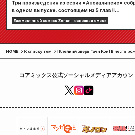
Три произведения из серии «Апокалипсис» соб
в одном выпуске, состоящем из 5 глав!!
«Ежемесячный комикс Zenon, сентябрьский вы
Ежемесячный комикс Zenon
основная смесь
2026 года» поступит в продажу 24 июля!!
HOME
К списку тем
[Клейкий зверь Гачи Кои] В честь р
Джинги!! Проведена кампания по
розыгрышу плакатов формата А2!!
コアミックス公式ソーシャルメディアアカウン