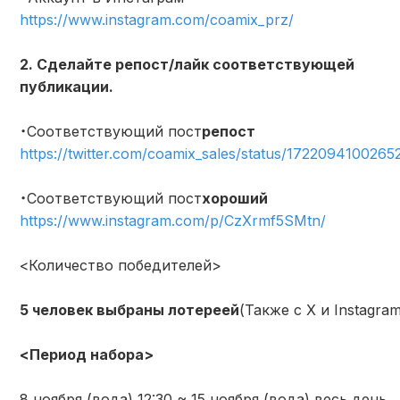
https://www.instagram.com/coamix_prz/
2. Сделайте репост/лайк соответствующей
публикации.
・Соответствующий пост
репост
https://twitter.com/coamix_sales/status/172209410026
・Соответствующий пост
хороший
https://www.instagram.com/p/CzXrmf5SMtn/
<Количество победителей>
5 человек выбраны лотереей
(Также с X и Instagram
<Период набора>
8 ноября (вода) 12:30 ~ 15 ноября (вода) весь день