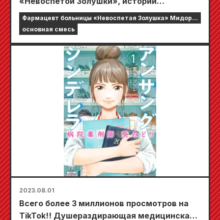
«Невоспетой Золушки», истории
«медицинской помощи», цветущей в тени,
Фармацевт больницы «Невоспетая Золушка» Мидори
выйдет 20 октября!!
Аой
основная смесь
2023.08.01
Всего более 3 миллионов просмотров на
TikTok!! Душераздирающая медицинская