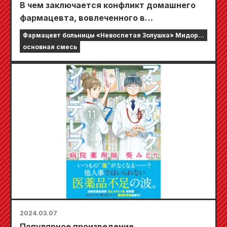
В чем заключается конфликт домашнего
фармацевта, вовлеченного в
повседневную жизнь пациента?
Фармацевт больницы «Невоспетая Золушка» Мидори
«Невоспетый фармацевт больницы
Аой
основная смесь
Золушки Мидори Аой» выйдет 19 апреля!
2024.03.07
Популярное произведение,