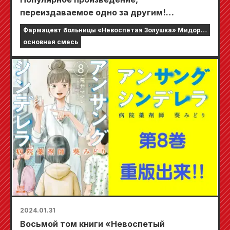
переиздаваемое одно за другим!
«Невоспетый фармацевт больницы
Фармацевт больницы «Невоспетая Золушка» Мидори
Золушки Мидори Аой», том 11 уже в
Аой
основная смесь
продаже! Последний 12 том выйдет 19
апреля!
2024.01.31
Восьмой том книги «Невоспетый