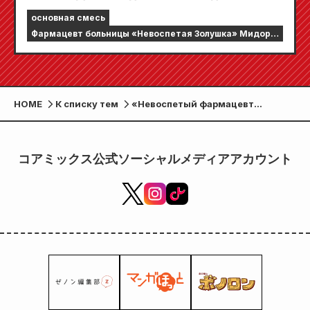
драма «Невоспетая фармацевт больницы
основная смесь
Золушки Мидори Аой» просто смешна!!
Фармацевт больницы «Невоспетая Золушка» Мидори
Аой
HOME
К списку тем
«Невоспетый фармацевт
больницы Золушки Мидори Аой»
и «19-е интервью Акиры Токусигэ
из медицинской карты»
コアミックス公式ソーシャルメディアアカウント
опубликованы в еженедельнике
Асахи!