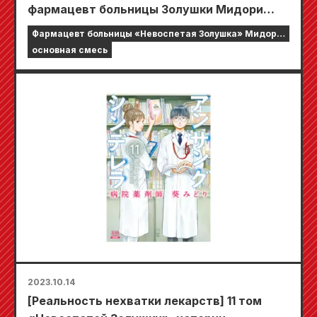
фармацевт больницы Золушки Мидори
Аой», в котором по доверенности
Фармацевт больницы «Невоспетая Золушка» Мидори
рассказывается о синдроме Мюнхгаузена,
Аой
основная смесь
теперь переиздан!
2023.10.14
[Реальность нехватки лекарств] 11 том