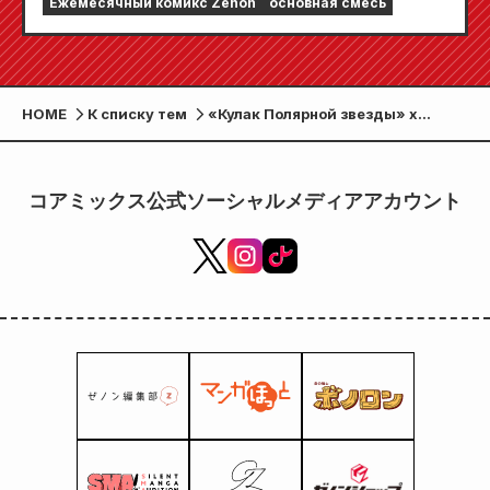
Ежемесячный комикс Zenon
основная смесь
сентябрьский выпуск 2026 года» поступит
в продажу 24 июля!!
HOME
К списку тем
«Кулак Полярной звезды» x
WESTER Mall/DISCOVER WEST Mall
«Акция W» проводится!
コアミックス公式ソーシャルメディアアカウント