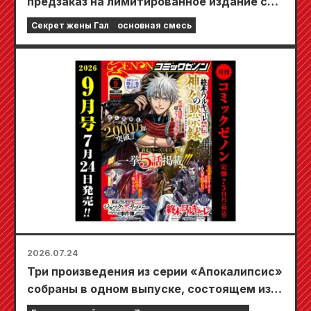
предзаказ на лимитированное издание со
специальным игровым ковриком,
Секрет жены Гал
основная смесь
украшенным потрясающе красивой
иллюстрацией Фуюки Тодзё, нарисованной
Кудо! Выход 6-го тома «Секрета невесты-
девушки» запланирован на 20 октября!
2026.07.24
Три произведения из серии «Апокалипсис»
собраны в одном выпуске, состоящем из 5
глав!! «Ежемесячный комикс Zenon,