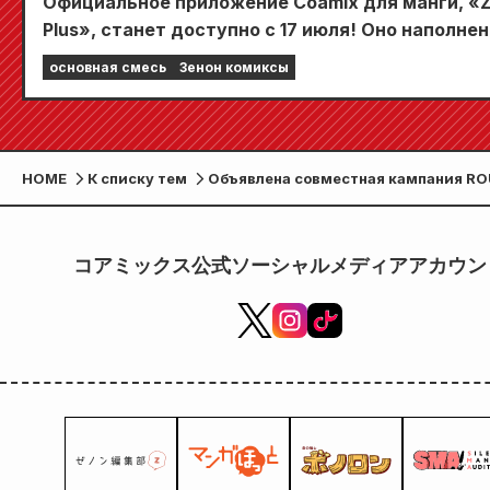
Официальное приложение Coamix для манги, «
Plus», станет доступно с 17 июля! Оно наполне
функциями, которые не дадут вам заскучать,
основная смесь
Зенон комиксы
включая «Выберите свою первую бесплатную
главу» и «Ежедневные обновления»!
HOME
К списку тем
Объявлена совместная кампания RO
аниме «Кулак Северной звезды»!
コアミックス公式ソーシャルメディアアカウン