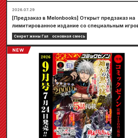
2026.07.29
[Предзаказ в Melonbooks] Открыт предзаказ на
лимитированное издание со специальным игр
ковриком, украшенным потрясающе красивой
Секрет жены Гал
основная смесь
иллюстрацией Фуюки Тодзё, нарисованной Куд
Выход 6-го тома «Секрета невесты-девушки»
запланирован на 20 октября!