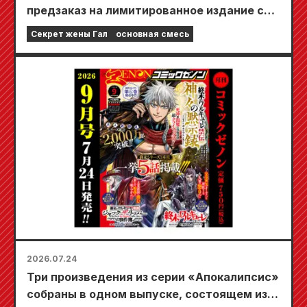
предзаказ на лимитированное издание со
специальным игровым ковриком,
Секрет жены Гал
основная смесь
украшенным потрясающе красивой
иллюстрацией Фуюки Тодзё, нарисованной
Кудо! Выход 6-го тома «Секрета невесты-
девушки» запланирован на 20 октября!
2026.07.24
Три произведения из серии «Апокалипсис»
собраны в одном выпуске, состоящем из 5