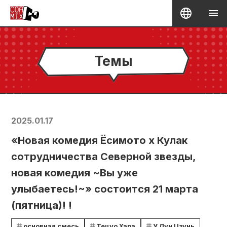
Темы
2025.01.17
«Новая комедия Ёсимото x Кулак
сотрудничества Северной звезды,
новая комедия ~Вы уже
улыбаетесь!~» состоится 21 марта
(пятница)! !
основная смесь
Тецуо Хара
У Лун Цзунь