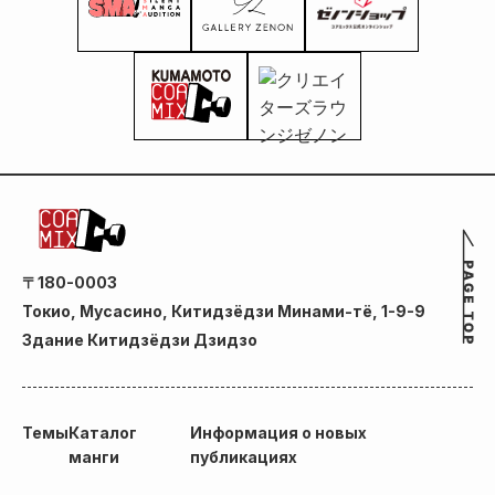
〒180-0003
Токио, Мусасино, Китидзёдзи Минами-тё, 1-9-9
Здание Китидзёдзи Дзидзо
Темы
Каталог
Информация о новых
манги
публикациях