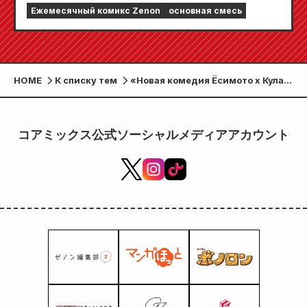
глав!! «Ежемесячный комикс Zenon,
Ежемесячный комикс Zenon
основная смесь
сентябрьский выпуск 2026 года» поступит
в продажу 24 июля!!
HOME
К списку тем
«Новая комедия Ёсимото x Кулак
сотрудничества Северной
звезды, новая комедия ~Вы уже
улыбаетесь!~» состоится 21
コアミックス公式ソーシャルメディアアカウント
марта (пятница)! !