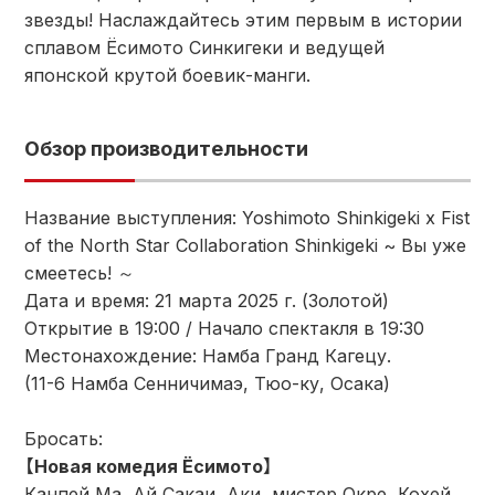
звезды! Наслаждайтесь этим первым в истории
сплавом Ёсимото Синкигеки и ведущей
японской крутой боевик-манги.
Обзор производительности
Название выступления: Yoshimoto Shinkigeki x Fist
of the North Star Collaboration Shinkigeki ~ Вы уже
смеетесь! ～
Дата и время: 21 марта 2025 г. (Золотой)
Открытие в 19:00 / Начало спектакля в 19:30
Местонахождение: Намба Гранд Кагецу.
(11-6 Намба Сенничимаэ, Тюо-ку, Осака)
Бросать:
【Новая комедия Ёсимото】
Канпей Ма, Ай Сакаи, Аки, мистер Окре, Кохей