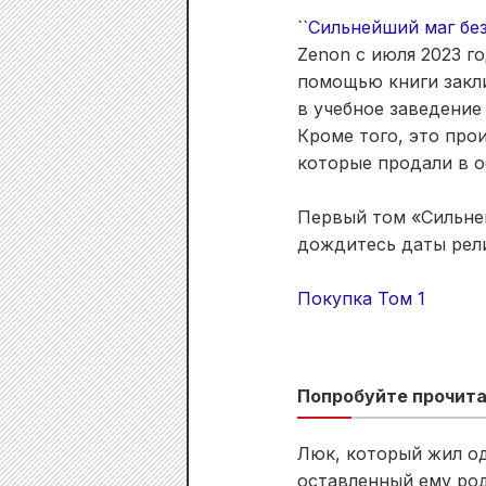
``Сильнейший маг бе
Zenon с июля 2023 го
помощью книги закли
в учебное заведение
Кроме того, это пр
которые продали в о
Первый том «Сильней
дождитесь даты рели
Покупка Том 1
Попробуйте прочита
Люк, который жил од
оставленный ему род