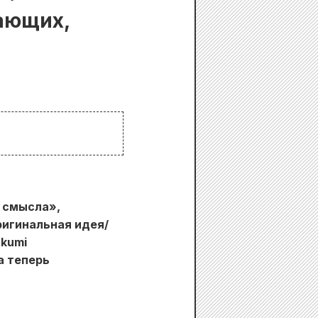
ающих,
 смысла»,
ригинальная идея/
kumi
а теперь