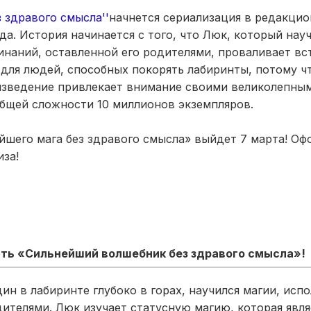
з здравого смысла''
начнется сериализация в редакци
да. История начинается с того, что Люк, который нау
наний, оставленной его родителями, проваливает вс
 для людей, способных покорять лабиринты, потому ч
оизведение привлекает внимание своими великолепны
бщей сложности 10 миллионов экземпляров.
шего мага без здравого смысла» выйдет 7 марта! Оф
за!
ть «Сильнейший волшебник без здравого смысла»!
ин в лабиринте глубоко в горах, научился магии, испо
ителями. Люк изучает статусную магию, которая явл