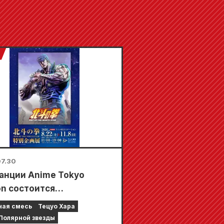
7.30
танции Anime Tokyo
on состоится
иальная выставка,
ная смесь
Тецуо Хара
ященная фильму «Кулак
 Полярной звезды