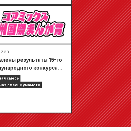
рной звезды»!!
7.23
влены результаты 15-го
ународного конкурса
 Coamix Kyushu!
ная смесь
ная смесь Кумамото