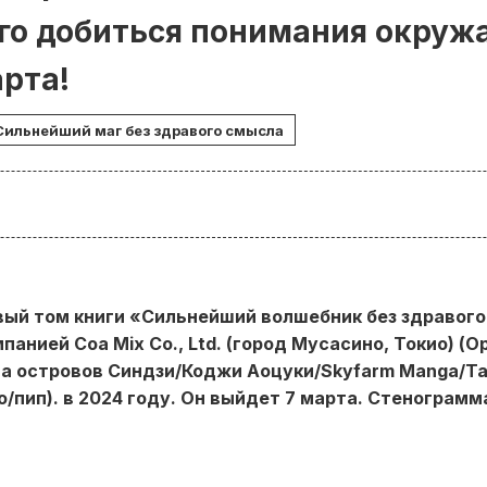
го добиться понимания окруж
арта!
Сильнейший маг без здравого смысла
ый том книги «Сильнейший волшебник без здравого
анией Coa Mix Co., Ltd. (город Мусасино, Токио) (О
а островов Синдзи/Коджи Аоцуки/Skyfarm Manga/Ta
/пип). в 2024 году. Он выйдет 7 марта. Стенограмм