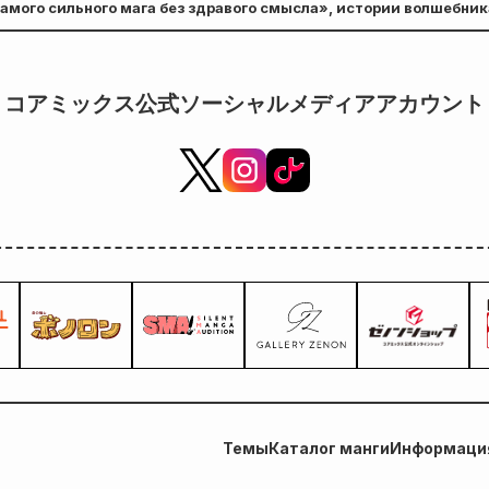
амого сильного мага без здравого смысла», истории волшебни
д 6-
ужающих, выйдет 7 марта!
ты-
на 20
コアミックス公式ソーシャルメディアアカウント
Темы
Каталог манги
Информация