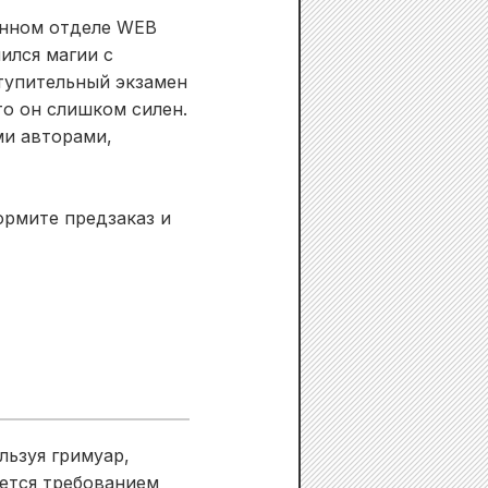
онном отделе WEB
чился магии с
тупительный экзамен
то он слишком силен.
ми авторами,
ормите предзаказ и
льзуя гримуар,
яется требованием