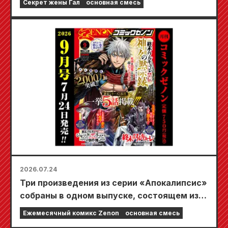
Секрет жены Гал
основная смесь
украшенным потрясающе красивой
иллюстрацией Фуюки Тодзё, нарисованной
Кудо! Выход 6-го тома «Секрета невесты-
девушки» запланирован на 20 октября!
2026.07.24
Три произведения из серии «Апокалипсис»
собраны в одном выпуске, состоящем из 5
глав!! «Ежемесячный комикс Zenon,
Ежемесячный комикс Zenon
основная смесь
сентябрьский выпуск 2026 года» поступит