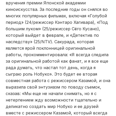
вручения премии Японской академии
киноискусства. За последние годы он снялся во
многих популярных фильмах, включая «Голубой
период» (24/режиссер Кэнтаро Хагивара), «Под
большим луком» (25/режиссер Сёго Кусано),
который выйдет в феврале, и «Детектив по
наследству» (25/NTV). Сакурада, которая
является ярой поклонницей оригинальной
работы, прокомментировала: «Я всегда следила
за оригинальной работой как фанат, и я все еще
рада думать, что настал тот день, когда я
сыграю роль Нобуко». Это будет ее вторая
совместная работа с режиссером Казамой, и она
выразила свой энтузиазм по поводу съемок,
сказав: «Мы еще не начали снимать, но я с
нетерпением жду возможности тщательно и
деликатно создать мир Нобуко и ее друзей
вместе с режиссером Казамой, который всегда