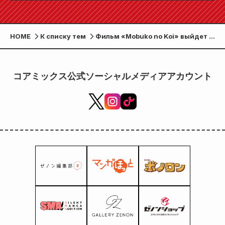
в продажу 24 июля!!
HOME
К списку тем
Фильм «Mobuko no Koi» выйдет в
прокат в начале лета 2026 года. В
главных ролях Хиёри Сакурада и
Дайсэй Кидо. Это история
コアミックス公式ソーシャルメディアアカウント
чистой любви и роста, которая
затронет вас на 120%.