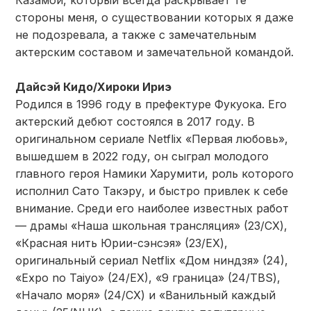
Казамой, который всегда раскрывает те
стороны меня, о существовании которых я даже
не подозревала, а также с замечательным
актерским составом и замечательной командой.
Дайсэй Кидо/Хироки Ириэ
Родился в 1996 году в префектуре Фукуока. Его
актерский дебют состоялся в 2017 году. В
оригинальном сериале Netflix «Первая любовь»,
вышедшем в 2022 году, он сыграл молодого
главного героя Намики Харумити, роль которого
исполнил Сато Такэру, и быстро привлек к себе
внимание. Среди его наиболее известных работ
— драмы «Наша школьная трансляция» (23/CX),
«Красная нить Юрии-сэнсэя» (23/EX),
оригинальный сериал Netflix «Дом ниндзя» (24),
«Expo no Taiyo» (24/EX), «9 граница» (24/TBS),
«Начало моря» (24/CX) и «Ванильный каждый