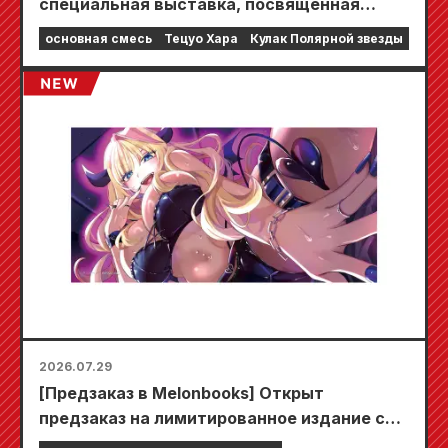
специальная выставка, посвященная
фильму «Кулак Северной звезды»!!
основная смесь
Тецуо Хара
Кулак Полярной звезды
2026.07.29
[Предзаказ в Melonbooks] Открыт
предзаказ на лимитированное издание со
специальным игровым ковриком,