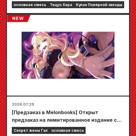
фильму «Кулак Северной звезды»!!
основная смесь
Тецуо Хара
Кулак Полярной звезды
2026.07.29
[Предзаказ в Melonbooks] Открыт
предзаказ на лимитированное издание со
специальным игровым ковриком,
Секрет жены Гал
основная смесь
украшенным потрясающе красивой