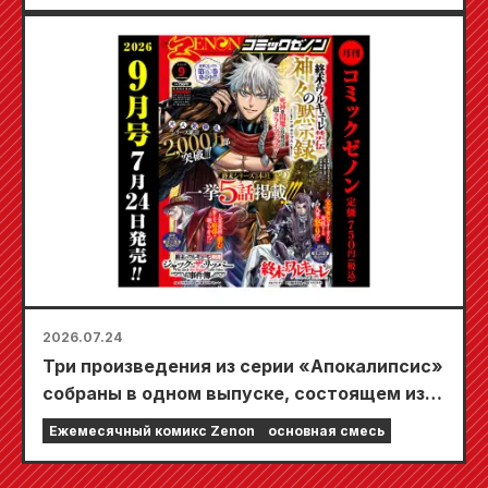
иллюстрацией Фуюки Тодзё, нарисованной
Кудо! Выход 6-го тома «Секрета невесты-
девушки» запланирован на 20 октября!
2026.07.24
Три произведения из серии «Апокалипсис»
собраны в одном выпуске, состоящем из 5
глав!! «Ежемесячный комикс Zenon,
Ежемесячный комикс Zenon
основная смесь
сентябрьский выпуск 2026 года» поступит
в продажу 24 июля!!