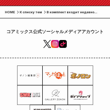
HOME
К списку тем
В комплект входит недавно
нарисованная длинная карточка с
иллюстрациями! «Зимний
фестиваль любви Зенон Ньян»
コアミックス公式ソーシャルメディアアカウント
проводится! В акции участвуют 5
новых игр, выпущенных 20
февраля.